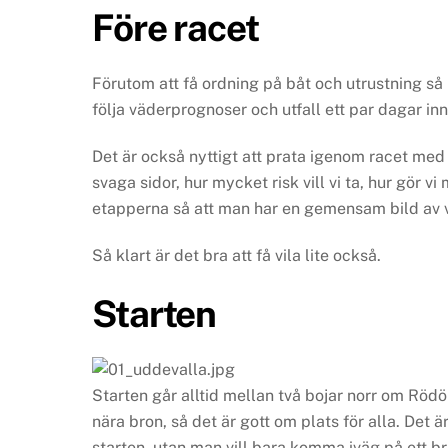
Före racet
Förutom att få ordning på båt och utrustning så k
följa väderprognoser och utfall ett par dagar i
Det är också nyttigt att prata igenom racet med s
svaga sidor, hur mycket risk vill vi ta, hur gör
etapperna så att man har en gemensam bild av v
Så klart är det bra att få vila lite också.
Starten
Starten går alltid mellan två bojar norr om Rödön
nära bron, så det är gott om plats för alla. Det ä
starten, utan man vill bara komma iväg på ett br