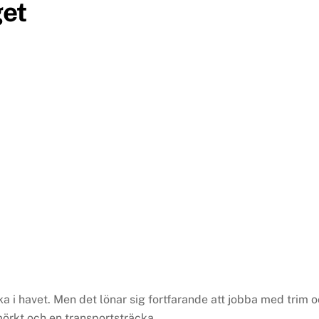
get
cka i havet. Men det lönar sig fortfarande att jobba med trim 
 mörkt och en transportsträcka.