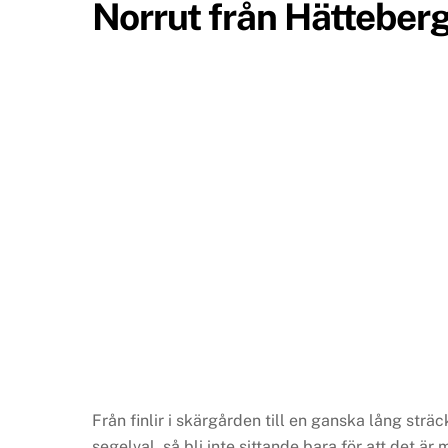
Norrut från Hätteber
Från finlir i skärgården till en ganska lång strä
segelval, så bli inte sittande bara för att det är