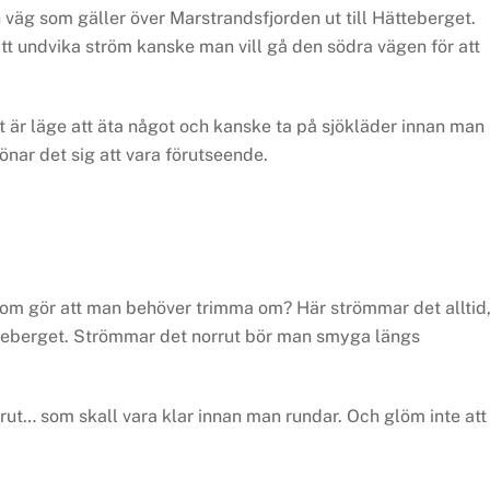
väg som gäller över Marstrandsfjorden ut till Hätteberget.
tt undvika ström kanske man vill gå den södra vägen för att
t är läge att äta något och kanske ta på sjökläder innan man
nar det sig att vara förutseende.
som gör att man behöver trimma om? Här strömmar det alltid
ätteberget. Strömmar det norrut bör man smyga längs
rut… som skall vara klar innan man rundar. Och glöm inte att