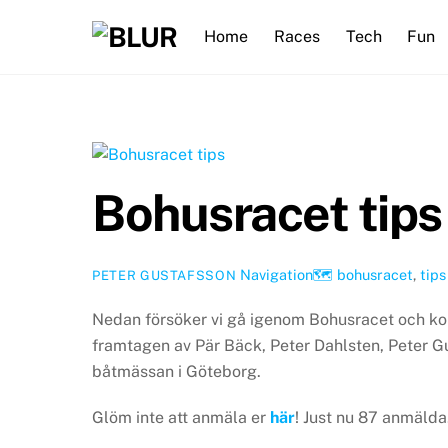
Skip
Home
Races
Tech
Fun
to
content
Bohusracet tips
Navigation🗺
bohusracet
,
tips
PETER GUSTAFSSON
Nedan försöker vi gå igenom Bohusracet och kom
framtagen av Pär Bäck, Peter Dahlsten, Peter 
båtmässan i Göteborg.
Glöm inte att anmäla er
här
! Just nu 87 anmälda