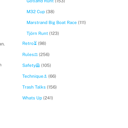
Gotland Runt
(153)
M32 Cup
(38)
Marstrand Big Boat Race
(111)
Tjörn Runt
(123)
Retro⏳
(98)
an.
Rules⚖️
(256)
h
Safety🦺
(105)
Technique⚓️
(66)
Trash Talks
(156)
Whats Up
(241)