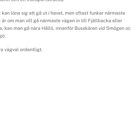
kan löna sig att gå ut i havet, men oftast funkar närmaste
är om man vill gå närmaste vägen in till Fjällbacka eller
nlira, kan man gå nära Hållö, innanför Busskären vid Smögen o
gö.
ra vägval ordentligt.