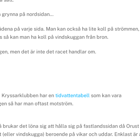
en grynna på nordsidan…
dena på varje sida. Man kan också ha lite koll på strömmen,
iös så kan man ha koll på vindskuggan från bron.
ången, men det är inte det racet handlar om.
n. Kryssarklubben har en
tidvattentabell
som kan vara
gen så har man oftast motström.
då brukar det löna sig att hålla sig på fastlandssidan då Orust
 (eller vindskugga) beroende på vikar och uddar. Enklast är 