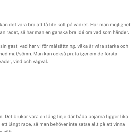
an det vara bra att få lite koll på vädret. Har man möjlighet 
nnan racet, så har man en ganska bra idé om vad som händer.
in gast; vad har vi för målsättning, vilka är våra starka och
 vi med mat/sömn. Man kan också prata igenom de första
äder, vind och vägval.
. Det brukar vara en lång linje där båda bojarna ligger lika
r ett långt race, så man behöver inte satsa allt på att vinna
a sätt.