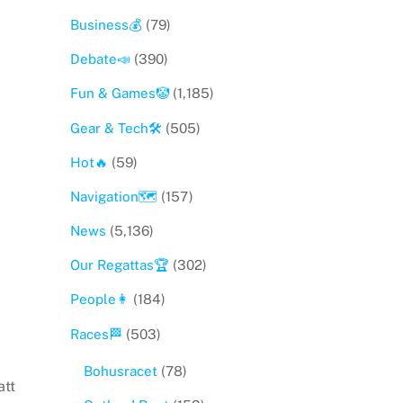
Business💰
(79)
Debate📣
(390)
Fun & Games🤡
(1,185)
Gear & Tech🛠
(505)
Hot🔥
(59)
Navigation🗺
(157)
News
(5,136)
Our Regattas🏆
(302)
People👩
(184)
Races🏁
(503)
Bohusracet
(78)
att