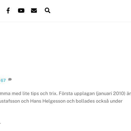
Back
Facebook
YouTube
Mail
Search
To
Top
67
ma med lite tips och trix. Första upplagan (januari 2010) är
Gustafsson och Hans Helgesson och bollades också under
.