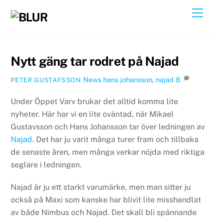
Skip
Back
Men
to
To
content
Top
Nytt gäng tar rodret på Najad
News
hans johansson
,
najad
8
PETER GUSTAFSSON
Under Öppet Varv brukar det alltid komma lite
nyheter. Här har vi en lite oväntad, när Mikael
Gustavsson och Hans Johansson tar över ledningen av
Najad
. Det har ju varit många turer fram och tillbaka
de senaste åren, men många verkar nöjda med riktiga
seglare i ledningen.
Najad är ju ett starkt varumärke, men man sitter ju
också på Maxi som kanske har blivit lite misshandlat
av både Nimbus och Najad. Det skall bli spännande