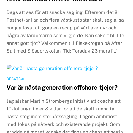
Dags att ses för att snacka segling. Eftersom det är
Fastnet-år i år, och flera västkustbåtar skall segla, så
har jag lovat att göra en recap på vårt äventyr och
några av lärdomarna som vi gjorde. Kan säkert bli lite
annat gôtt tjôt? Välkommen till Fiskekrogen på After
Sail med Sjösportskolan! Tid: Torsdag 23 mars […]
DEBATE📣
Var är nästa generation offshore-tjejer?
Jag älskar Martin Strömbergs initiativ att coacha ett
10-tal unga tjejer & killar för att de skall kunna ta
nästa steg inom storbåtssegling. Lagom ambitiöst
med fokus på nätverk och existerande projekt. Som
grädde på moset kanske det finns en chans att segla