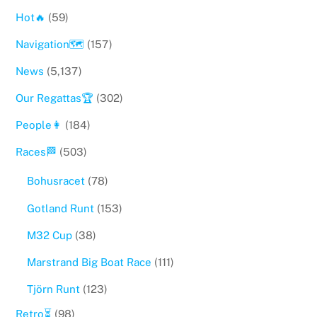
Hot🔥
(59)
Navigation🗺
(157)
News
(5,137)
Our Regattas🏆
(302)
People👩
(184)
Races🏁
(503)
Bohusracet
(78)
Gotland Runt
(153)
M32 Cup
(38)
Marstrand Big Boat Race
(111)
Tjörn Runt
(123)
Retro⏳
(98)