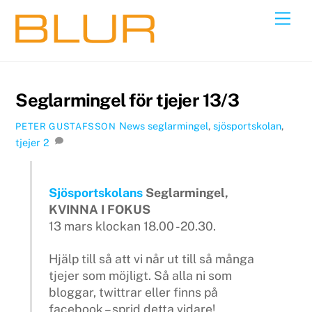
Skip
Back
Men
to
To
content
Top
Seglarmingel för tjejer 13/3
News
seglarmingel
,
sjösportskolan
,
PETER GUSTAFSSON
tjejer
2
Sjösportskolans
Seglarmingel,
KVINNA I FOKUS
13 mars klockan 18.00 -20.30.
Hjälp till så att vi når ut till så många
tjejer som möjligt. Så alla ni som
bloggar, twittrar eller finns på
facebook – sprid detta vidare!