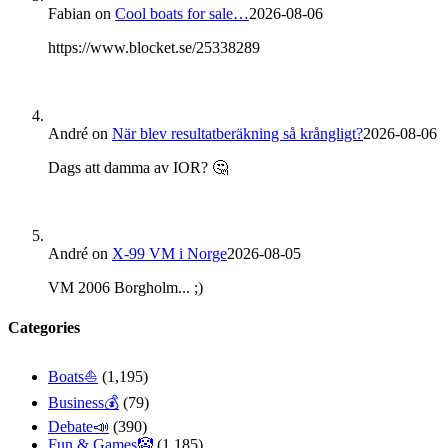
Fabian
on
Cool boats for sale…
2026-08-06
https://www.blocket.se/25338289
André
on
När blev resultatberäkning så krångligt?
2026-08-06
Dags att damma av IOR? 🤔
André
on
X-99 VM i Norge
2026-08-05
VM 2006 Borgholm... ;)
Categories
Boats⛵️
(1,195)
Business💰
(79)
Debate📣
(390)
Fun & Games🤡
(1,185)