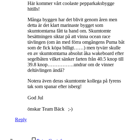
Här kommer vårt coolaste pepparkaksbygge
hitills!
Många byggen har det blivit genom åren men
detta är det klart marinaste bygget som
skumtomtarna fått ta hand om. Skumtomte
besättningen siktar på att vinna ocean race
tävlingen (om än med förra omgångens Puma båt
som de fick köpa billigt……) men tyvärr skulle
en av skumtomtarna absolut åka wakeboard efter
segelbåten vilket sänker farten från 40.5 knop till
39.8 knop…………….undrar om de vinner
deltävlingen ändå?
Notera även deras skumtomte kollega på fyrens
tak som spanar efter isberg!
God Jul
önskar Team Bäck ;-)
Reply