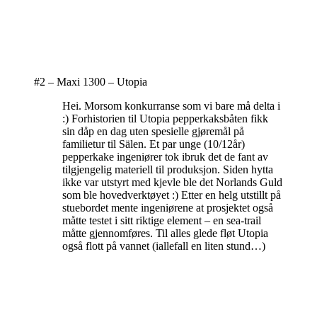
#2 – Maxi 1300 – Utopia
Hei. Morsom konkurranse som vi bare må delta i
:) Forhistorien til Utopia pepperkaksbåten fikk
sin dåp en dag uten spesielle gjøremål på
familietur til Sälen. Et par unge (10/12år)
pepperkake ingeniører tok ibruk det de fant av
tilgjengelig materiell til produksjon. Siden hytta
ikke var utstyrt med kjevle ble det Norlands Guld
som ble hovedverktøyet :) Etter en helg utstillt på
stuebordet mente ingeniørene at prosjektet også
måtte testet i sitt riktige element – en sea-trail
måtte gjennomføres. Til alles glede fløt Utopia
også flott på vannet (iallefall en liten stund…)