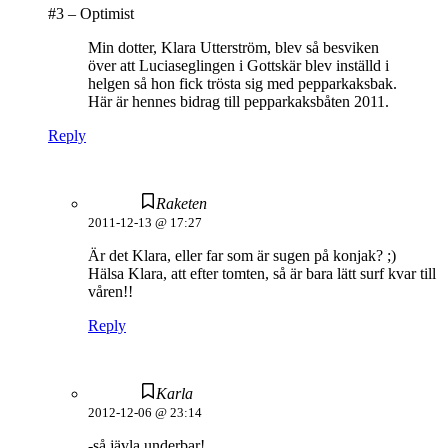
#3 – Optimist
Min dotter, Klara Utterström, blev så besviken
över att Luciaseglingen i Gottskär blev inställd i
helgen så hon fick trösta sig med pepparkaksbak.
Här är hennes bidrag till pepparkaksbåten 2011.
Reply
Raketen
2011-12-13 @ 17:27
Är det Klara, eller far som är sugen på konjak? ;)
Hälsa Klara, att efter tomten, så är bara lätt surf kvar till
våren!!
Reply
Karla
2012-12-06 @ 23:14
-så jävla underbar!