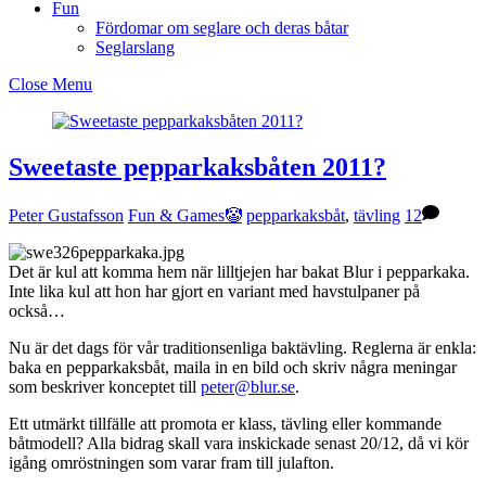
Fun
Fördomar om seglare och deras båtar
Seglarslang
Close Menu
Sweetaste pepparkaksbåten 2011?
Peter Gustafsson
Fun & Games🤡
pepparkaksbåt
,
tävling
12
Det är kul att komma hem när lilltjejen har bakat Blur i pepparkaka.
Inte lika kul att hon har gjort en variant med havstulpaner på
också…
Nu är det dags för vår traditionsenliga baktävling. Reglerna är enkla:
baka en pepparkaksbåt, maila in en bild och skriv några meningar
som beskriver konceptet till
peter@blur.se
.
Ett utmärkt tillfälle att promota er klass, tävling eller kommande
båtmodell? Alla bidrag skall vara inskickade senast 20/12, då vi kör
igång omröstningen som varar fram till julafton.