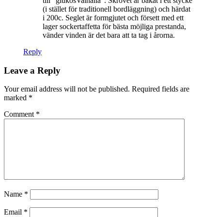
till “glukosValhalla”. Skrovet är bakat i ett stycke
(i stället för traditionell bordläggning) och härdat
i 200c. Seglet är formgjutet och försett med ett
lager sockertaffetta för bästa möjliga prestanda,
vänder vinden är det bara att ta tag i årorna.
Reply
Leave a Reply
Your email address will not be published.
Required fields are
marked
*
Comment
*
Name
*
Email
*