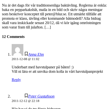
Nu är det dags för vår traditionsenliga baktävling. Reglerna är enkla:
baka en pepparkaksbåt, maila in en bild och skriv några meningar
som beskriver konceptet till peter@blur.se. Ett utmärkt tillfälle att
promota er klass, tävling eller kommande båtmodell? Alla bidrag
skall vara inskickade senast 20/12, då vi kör igång omröstningen
som varar fram till julafton. […]
12 Comments
Anna Ehn
2011-12-08 @ 11:02
Underbart med havstulpaner på båten! :)
Vill ni lära er att unvika dom kolla in vårt havstulpanprojekt
Reply
Peter Gustafsson
2011-12-12 @ 22:18
Här har vi de tre första bidragen.