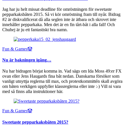
Jag har ju helt missat deadline för omröstningen för sweetaste
pepparkaksbåten 2015. Så vi kör omröstning fram till nyår. Bidrag
#2 är diskvalificerat då alla seglen inte är ätbara och skrovet inte
innehåller pepparkaka. Men det är en fin tårt-båt i alla fall! Och
Chuhej är ju ett fantastiskt bra namn.
Fun & Games🤡
Nu är bakningen igång…
Nu har bidragen börjat komma in. Vad sägs om Ida Moss 49:er FX
ovan eller Jens Haugards fina båt nedan. Danskarna försöker som
vanligt utnyttja reglerna till max, och protestkommittén skall avgöra
om båten verkligen uppfyller klassreglerna eller inte :-) Vill ni vara
med så finns alla instruktioner här.
Fun & Games🤡
Sweetaste pepparkaksbåten 2015?