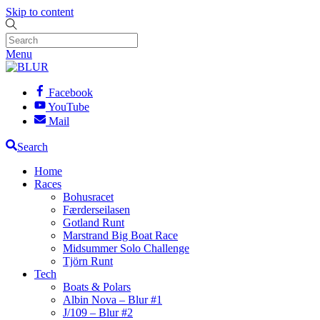
Skip to content
Menu
Facebook
YouTube
Mail
Search
Home
Races
Bohusracet
Færderseilasen
Gotland Runt
Marstrand Big Boat Race
Midsummer Solo Challenge
Tjörn Runt
Tech
Boats & Polars
Albin Nova – Blur #1
J/109 – Blur #2