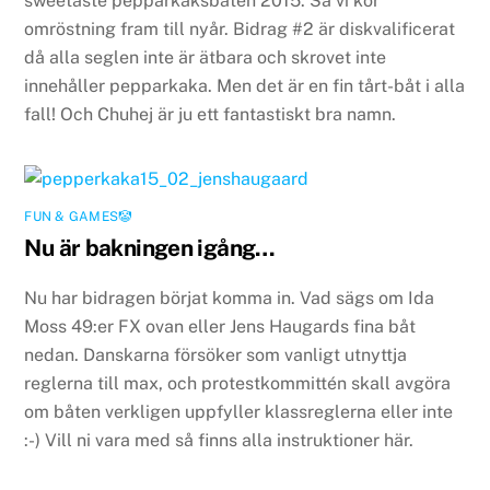
sweetaste pepparkaksbåten 2015. Så vi kör
omröstning fram till nyår. Bidrag #2 är diskvalificerat
då alla seglen inte är ätbara och skrovet inte
innehåller pepparkaka. Men det är en fin tårt-båt i alla
fall! Och Chuhej är ju ett fantastiskt bra namn.
FUN & GAMES🤡
Nu är bakningen igång…
Nu har bidragen börjat komma in. Vad sägs om Ida
Moss 49:er FX ovan eller Jens Haugards fina båt
nedan. Danskarna försöker som vanligt utnyttja
reglerna till max, och protestkommittén skall avgöra
om båten verkligen uppfyller klassreglerna eller inte
:-) Vill ni vara med så finns alla instruktioner här.