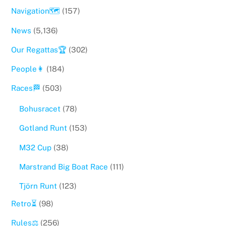
Navigation🗺
(157)
News
(5,136)
Our Regattas🏆
(302)
People👩
(184)
Races🏁
(503)
Bohusracet
(78)
Gotland Runt
(153)
M32 Cup
(38)
Marstrand Big Boat Race
(111)
Tjörn Runt
(123)
Retro⏳
(98)
Rules⚖️
(256)