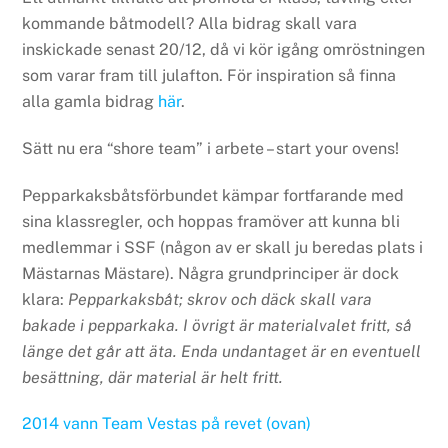
kommande båtmodell? Alla bidrag skall vara
inskickade senast 20/12, då vi kör igång omröstningen
som varar fram till julafton. För inspiration så finna
alla gamla bidrag
här
.
Sätt nu era “shore team” i arbete – start your ovens!
Pepparkaksbåtsförbundet kämpar fortfarande med
sina klassregler, och hoppas framöver att kunna bli
medlemmar i SSF (någon av er skall ju beredas plats i
Mästarnas Mästare). Några grundprinciper är dock
klara:
Pepparkaksbåt; skrov och däck skall vara
bakade i pepparkaka. I övrigt är materialvalet fritt, så
länge det går att äta. Enda undantaget är en eventuell
besättning, där material är helt fritt.
2014 vann Team Vestas på revet (ovan)