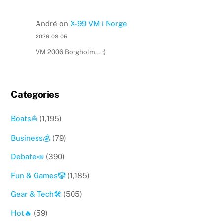
André
on
X-99 VM i Norge
2026-08-05
VM 2006 Borgholm... ;)
Categories
Boats⛵️
(1,195)
Business💰
(79)
Debate📣
(390)
Fun & Games🤡
(1,185)
Gear & Tech🛠
(505)
Hot🔥
(59)