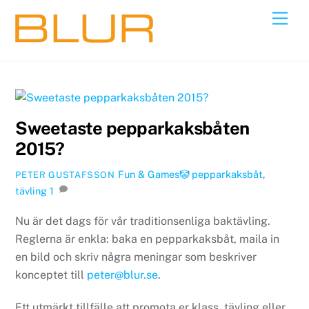
Skip
Back
Men
to
To
content
Top
Sweetaste pepparkaksbåten
2015?
Fun & Games🤡
pepparkaksbåt
,
PETER GUSTAFSSON
tävling
1
Nu är det dags för vår traditionsenliga baktävling.
Reglerna är enkla: baka en pepparkaksbåt, maila in
en bild och skriv några meningar som beskriver
konceptet till
peter@blur.se
.
Ett utmärkt tillfälle att promota er klass, tävling eller