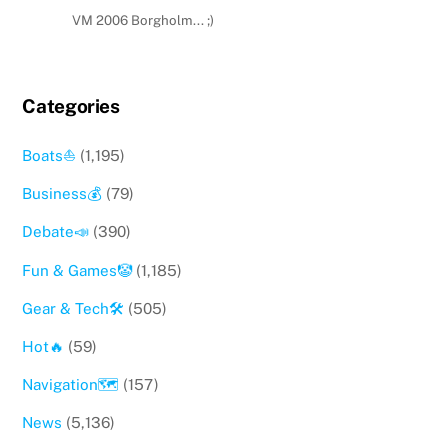
VM 2006 Borgholm... ;)
Categories
Boats⛵️
(1,195)
Business💰
(79)
Debate📣
(390)
Fun & Games🤡
(1,185)
Gear & Tech🛠
(505)
Hot🔥
(59)
Navigation🗺
(157)
News
(5,136)