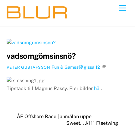
Skip
Back
Men
to
To
content
Top
vadsomgömsinsnö?
Fun & Games🤡
gissa
12
PETER GUSTAFSSON
Tipstack till Magnus Rassy. Fler bilder
här
.
ÅF Offshore Race | anmälan uppe
Sweet… J/111 Fleetwing