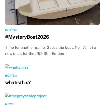
BOATS⛵️
#MysteryBoat2026
Time for another game. Guess the boat. No, it’s not a
new deck for the J/99 Blur Edition
BOATS⛵️
whatisthis?
NEWS