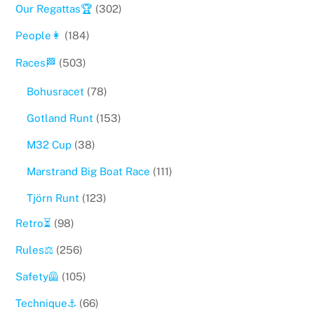
Our Regattas🏆
(302)
People👩
(184)
Races🏁
(503)
Bohusracet
(78)
Gotland Runt
(153)
M32 Cup
(38)
Marstrand Big Boat Race
(111)
Tjörn Runt
(123)
Retro⏳
(98)
Rules⚖️
(256)
Safety🦺
(105)
Technique⚓️
(66)