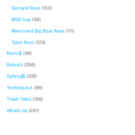
Gotland Runt
(153)
M32 Cup
(38)
Marstrand Big Boat Race
(111)
Tjörn Runt
(123)
Retro⏳
(98)
Rules⚖️
(256)
Safety🦺
(105)
Technique⚓️
(66)
Trash Talks
(156)
Whats Up
(241)