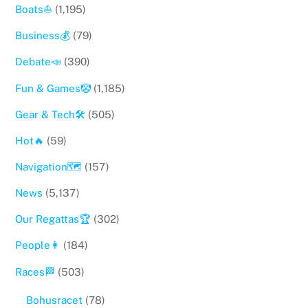
Boats⛵️
(1,195)
Business💰
(79)
Debate📣
(390)
Fun & Games🤡
(1,185)
Gear & Tech🛠
(505)
Hot🔥
(59)
Navigation🗺
(157)
News
(5,137)
Our Regattas🏆
(302)
People👩
(184)
Races🏁
(503)
Bohusracet
(78)