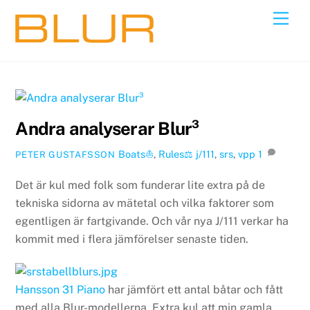
Skip
Back
Men
to
To
content
Top
Andra analyserar Blur³
Boats⛵️
,
Rules⚖️
j/111
,
srs
,
vpp
1
PETER GUSTAFSSON
Det är kul med folk som funderar lite extra på de
tekniska sidorna av mätetal och vilka faktorer som
egentligen är fartgivande. Och vår nya J/111 verkar ha
kommit med i flera jämförelser senaste tiden.
Hansson 31 Piano
har jämfört ett antal båtar och fått
med alla Blur-modellerna. Extra kul att min gamla