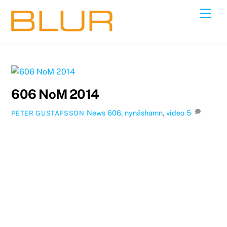
Skip
Back
Men
to
To
content
Top
606 NoM 2014
News
606
,
nynäshamn
,
video
5
PETER GUSTAFSSON