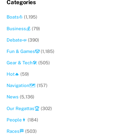
Categories
Boats⛵️
(1,195)
Business💰
(79)
Debate📣
(390)
Fun & Games🤡
(1,185)
Gear & Tech🛠
(505)
Hot🔥
(59)
Navigation🗺
(157)
News
(5,136)
Our Regattas🏆
(302)
People👩
(184)
Races🏁
(503)