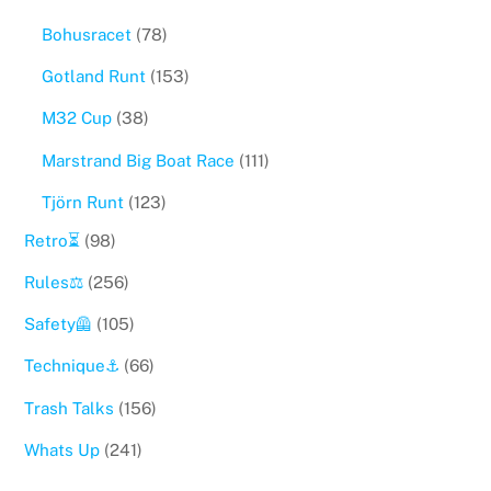
Bohusracet
(78)
Gotland Runt
(153)
M32 Cup
(38)
Marstrand Big Boat Race
(111)
Tjörn Runt
(123)
Retro⏳
(98)
Rules⚖️
(256)
Safety🦺
(105)
Technique⚓️
(66)
Trash Talks
(156)
Whats Up
(241)