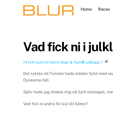
Skip
Home
Races
to
content
Vad fick ni i jul
Gear & Tech🛠
julklapp
7
PETER GUSTAFSSON
Det ryktas att Tomten hade släden fylld med s
Dyneema-fall.
Själv hade jag önskat mig ett bytt storsegel, men
Vad fick ni andra för kul till båten?