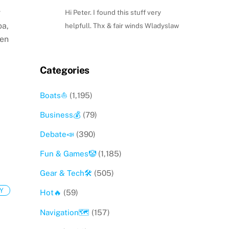
v
Hi Peter. I found this stuff very
oa,
helpfull. Thx & fair winds Wladyslaw
 en
r
Categories
Boats⛵️
(1,195)
Business💰
(79)
Debate📣
(390)
Fun & Games🤡
(1,185)
Gear & Tech🛠
(505)
Y
Hot🔥
(59)
Navigation🗺
(157)