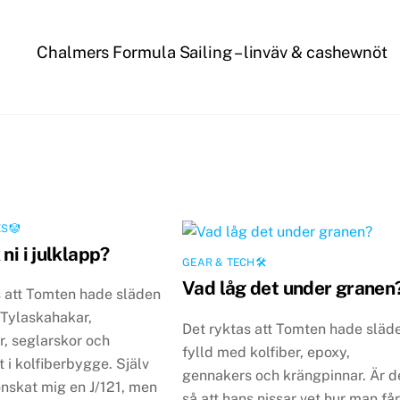
Chalmers Formula Sailing – linväv & cashewnöt
S🤡
 ni i julklapp?
GEAR & TECH🛠
Vad låg det under granen
s att Tomten hade släden
 Tylaskahakar,
Det ryktas att Tomten hade släd
r, seglarskor och
fylld med kolfiber, epoxy,
t i kolfiberbygge. Själv
gennakers och krängpinnar. Är d
önskat mig en J/121, men
så att hans nissar vet hur man få