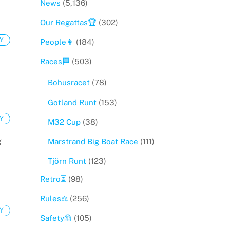
News
(5,136)
Our Regattas🏆
(302)
Y
People👩
(184)
Races🏁
(503)
Bohusracet
(78)
Gotland Runt
(153)
Y
M32 Cup
(38)
g
Marstrand Big Boat Race
(111)
Tjörn Runt
(123)
Retro⏳
(98)
Rules⚖️
(256)
Y
Safety🦺
(105)