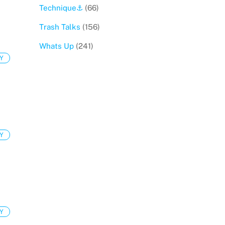
Technique⚓️
(66)
Trash Talks
(156)
Whats Up
(241)
Y
Y
Y