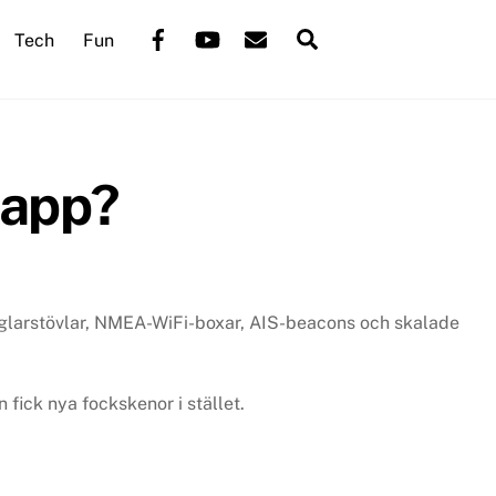
Back
Facebook
YouTube
Mail
Search
Tech
Fun
To
Top
klapp?
eglarstövlar, NMEA-WiFi-boxar, AIS-beacons och skalade
 fick nya fockskenor i stället.