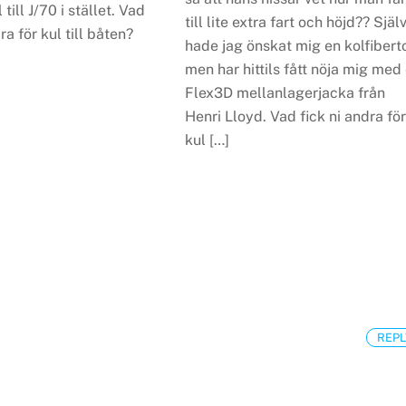
 till J/70 i stället. Vad
till lite extra fart och höjd?? Själ
ra för kul till båten?
hade jag önskat mig en kolfibert
men har hittils fått nöja mig med
Flex3D mellanlagerjacka från
Henri Lloyd. Vad fick ni andra fö
kul […]
REPL