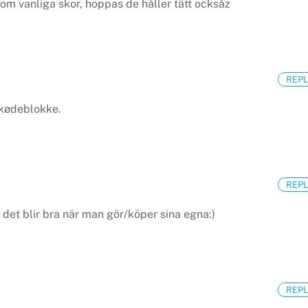
 som vanliga skor, hoppas de håller tätt ocksåz
REPL
skødeblokke.
REPL
 det blir bra när man gör/köper sina egna:)
REPL