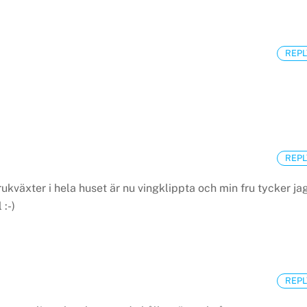
REPL
REPL
rukväxter i hela huset är nu vingklippta och min fru tycker ja
 :-)
REPL