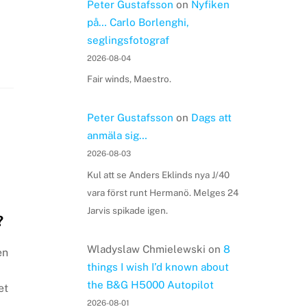
Peter Gustafsson
on
Nyfiken
på… Carlo Borlenghi,
seglingsfotograf
2026-08-04
Fair winds, Maestro.
Peter Gustafsson
on
Dags att
anmäla sig…
2026-08-03
Kul att se Anders Eklinds nya J/40
vara först runt Hermanö. Melges 24
Jarvis spikade igen.
?
Wladyslaw Chmielewski
on
8
en
things I wish I’d known about
the B&G H5000 Autopilot
et
2026-08-01
r