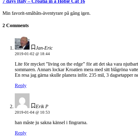
7 days Italy – Croatia in a Hobie Cat 16
Min favorit-småbåts-äventyrare på gång igen.
2 Comments
Jan-Eric
2019-01-02 @ 18:44
Lite för mycket ”living on the edge” för att det ska vara njutbar
sommaren. Annars lockar Kroatien mera med sitt blågröna vatt
En resa jag gärna skulle planera inför. 235 mil, 3 dagsetapper n
Reply
Erik P
2019-01-04 @ 10:53
han måste ju sakna känsel i fingrarna.
Reply