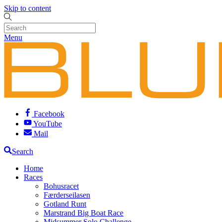
Skip to content
Menu
Facebook
YouTube
Mail
Search
Home
Races
Bohusracet
Færderseilasen
Gotland Runt
Marstrand Big Boat Race
Midsummer Solo Challenge