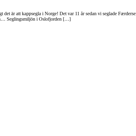
 det är att kappsegla i Norge! Det var 11 år sedan vi seglade Færdersei
en… Seglingsmiljön i Oslofjorden […]