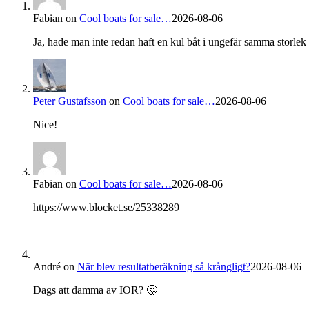
Fabian
on
Cool boats for sale…
2026-08-06
Ja, hade man inte redan haft en kul båt i ungefär samma storlek s
Peter Gustafsson
on
Cool boats for sale…
2026-08-06
Nice!
Fabian
on
Cool boats for sale…
2026-08-06
https://www.blocket.se/25338289
André
on
När blev resultatberäkning så krångligt?
2026-08-06
Dags att damma av IOR? 🤔