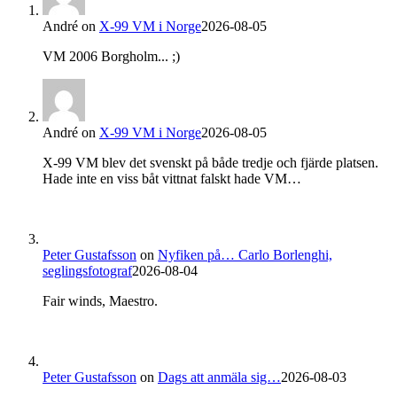
André
on
X-99 VM i Norge
2026-08-05
VM 2006 Borgholm... ;)
André
on
X-99 VM i Norge
2026-08-05
X-99 VM blev det svenskt på både tredje och fjärde platsen.
Hade inte en viss båt vittnat falskt hade VM…
Peter Gustafsson
on
Nyfiken på… Carlo Borlenghi,
seglingsfotograf
2026-08-04
Fair winds, Maestro.
Peter Gustafsson
on
Dags att anmäla sig…
2026-08-03