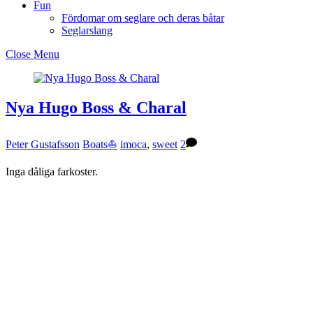
Fun
Fördomar om seglare och deras båtar
Seglarslang
Close Menu
Nya Hugo Boss & Charal
Peter Gustafsson
Boats⛵️
imoca
,
sweet
2
Inga dåliga farkoster.