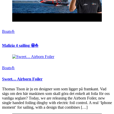
Boats⛵️
Malizia 4 sailing 🤩⛵️
Boats⛵️
Sweet… Airborn Foiler
Thomas Tison är ju en designer som som ligger på framkant. Vad
sägs om den här maskinen som skall göra det enkelt att foila för oss
vanliga seglare? Today, we are releasing the Airborn Foiler, new
single handed foiling dinghy with electric foil control. A real ‘Iphone
moment‘ for sailing, with a design that combines […]