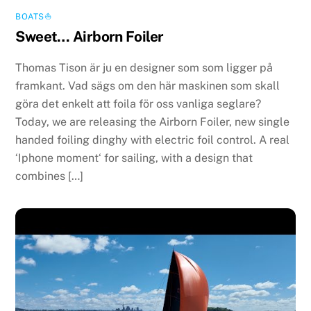
BOATS⛵️
Sweet… Airborn Foiler
Thomas Tison är ju en designer som som ligger på
framkant. Vad sägs om den här maskinen som skall
göra det enkelt att foila för oss vanliga seglare?
Today, we are releasing the Airborn Foiler, new single
handed foiling dinghy with electric foil control. A real
‘Iphone moment‘ for sailing, with a design that
combines […]