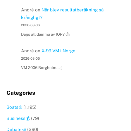
André
on
När blev resultatberäkning så
krångligt?
2026-08-06
Dags att damma av IOR? 🤔
André
on
X-99 VM i Norge
2026-08-05
VM 2006 Borgholm... ;)
Categories
Boats⛵️
(1,195)
Business💰
(79)
Debate📣
(390)