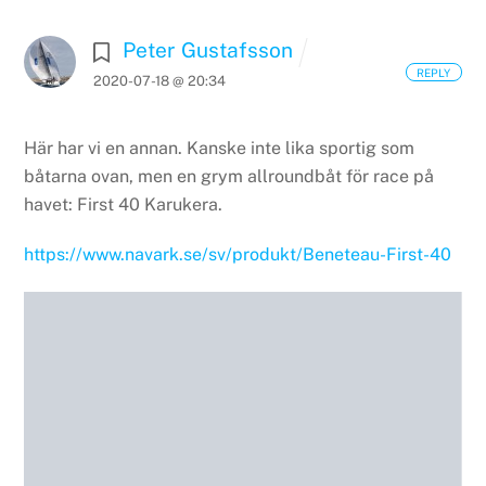
Peter Gustafsson
REPLY
2020-07-18 @ 20:34
Här har vi en annan. Kanske inte lika sportig som
båtarna ovan, men en grym allroundbåt för race på
havet: First 40 Karukera.
https://www.navark.se/sv/produkt/Beneteau-First-40