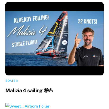
BOATS⛵️
Malizia 4 sailing 🤩⛵️