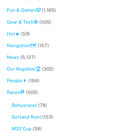
Fun & Games🤡
(1,185)
Gear & Tech🛠
(505)
Hot🔥
(59)
Navigation🗺
(157)
News
(5,137)
Our Regattas🏆
(302)
People👩
(184)
Races🏁
(503)
Bohusracet
(78)
Gotland Runt
(153)
M32 Cup
(38)