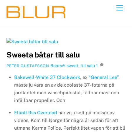
Skip
Back
Men
to
To
content
Top
Sweeta båtar till salu
Boats⛵️
sweet
,
till salu
1
PETER GUSTAFSSON
Bakewell-White 37 Clockwork
, ex
“General Lee”
,
måste ju vara en av de coolaste 37-fotarna på
jordklotet med winschpidestal, fällbar mast och
infällbar propeller. Och
Elliott 9ss Overload
har vi ju sett på massor av
videos. Kom till Norge för några år sedan för att
utmana Karma Police. Perfekt litet vapen för att bli