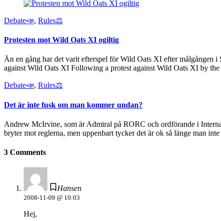
Debate📣
,
Rules⚖️
Protesten mot Wild Oats XI ogiltig
Än en gång har det varit efterspel för Wild Oats XI efter målgången i Sy
against Wild Oats XI Following a protest against Wild Oats XI by th
Debate📣
,
Rules⚖️
Det är inte fusk om man kommer undan?
Andrew McIrvine, som är Admiral på RORC och ordförande i Internationa
bryter mot reglerna, men uppenbart tycker det är ok så länge man inte
3 Comments
Hansen
2008-11-09 @ 10:03
Hej,