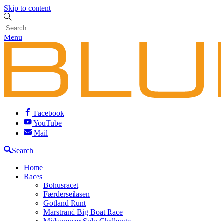
Skip to content
Menu
Facebook
YouTube
Mail
Search
Home
Races
Bohusracet
Færderseilasen
Gotland Runt
Marstrand Big Boat Race
Midsummer Solo Challenge