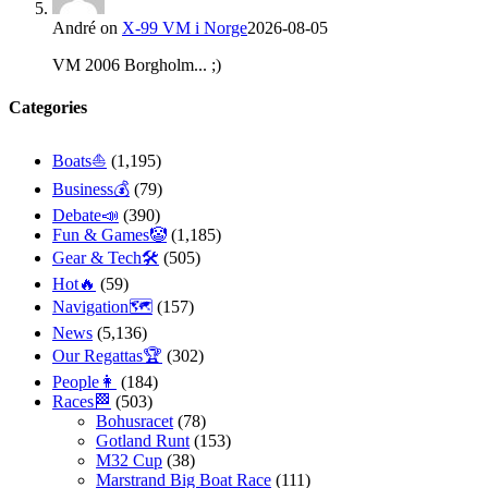
André
on
X-99 VM i Norge
2026-08-05
VM 2006 Borgholm... ;)
Categories
Boats⛵️
(1,195)
Business💰
(79)
Debate📣
(390)
Fun & Games🤡
(1,185)
Gear & Tech🛠
(505)
Hot🔥
(59)
Navigation🗺
(157)
News
(5,136)
Our Regattas🏆
(302)
People👩
(184)
Races🏁
(503)
Bohusracet
(78)
Gotland Runt
(153)
M32 Cup
(38)
Marstrand Big Boat Race
(111)