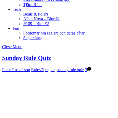
Tjörn Runt
Tech
Boats & Polars
Albin Nova – Blur #1
J/109 – Blur #2
Fun
Fördomar om seglare och deras båtar
Seglarslang
Close Menu
Sunday Rule Quiz
Peter Gustafsson
Rules⚖️
regler
,
sunday rule quiz
3