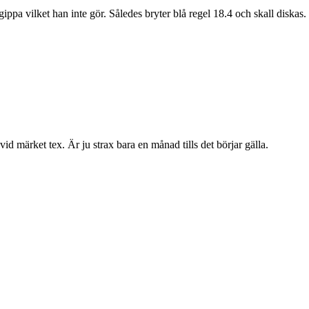
att gippa vilket han inte gör. Således bryter blå regel 18.4 och skall diska
vid märket tex. Är ju strax bara en månad tills det börjar gälla.