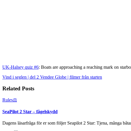
UK-Halsey quiz #6
: Boats are approaching a reaching mark on starboa
Vind i seglen | del 2
Vendee Globe | filmer från starten
Related Posts
Rules⚖️
SeaPilot 2 Star – fågelskydd
Dagens läsarfråga för er som följer Seapilot 2 Star: Tjena, många båta