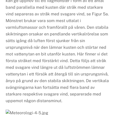
kan ge upphov till ett vågmönster i form av ett antal
band parallella med kusten där stråk med starkare
vind separeras av stråk med svagare vind, se Figur 5a.
Mönstret brukar vara som mest uttalat i
varmluftsmassor och framförallt på våren. Den stabila
skiktningen orsakar en pendlande vertikalrörelse som
sätts igång då luften först sjunker från sin
ursprungsnivå när den lämnar kusten och störtar ned
mot vattenytan en bit utanför kusten. Här finner vi det
första stråket med förstärkt vind. Detta följs att stråk
med svagare vind längre ut då luftströmmen lämnar
vattenytan i ett försök att återgå till sin ursprungsnivå,
ånyo på grund av den stabila skiktningen. De vertikala
svängningarna kan fortsätta med flera band av
starkare respektive svagare vind, separerade med
uppemot någon distansminut.