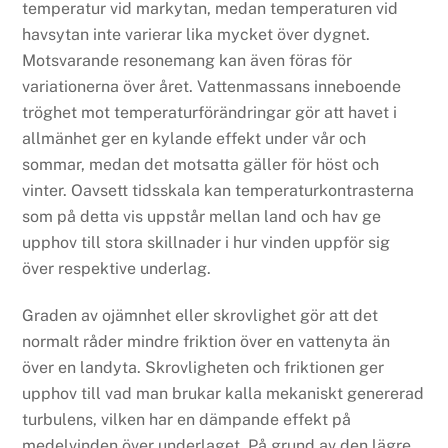
temperatur vid markytan, medan temperaturen vid
havsytan inte varierar lika mycket över dygnet.
Motsvarande resonemang kan även föras för
variationerna över året. Vattenmassans inneboende
tröghet mot temperaturförändringar gör att havet i
allmänhet ger en kylande effekt under vår och
sommar, medan det motsatta gäller för höst och
vinter. Oavsett tidsskala kan temperaturkontrasterna
som på detta vis uppstår mellan land och hav ge
upphov till stora skillnader i hur vinden uppför sig
över respektive underlag.
Graden av ojämnhet eller skrovlighet gör att det
normalt råder mindre friktion över en vattenyta än
över en landyta. Skrovligheten och friktionen ger
upphov till vad man brukar kalla mekaniskt genererad
turbulens, vilken har en dämpande effekt på
medelvinden över underlaget. På grund av den lägre