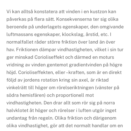
Vi kan alltså konstatera att vinden i en kustzon kan
påverkas på flera sätt. Konsekvenserna ter sig olika
beroende på underlagets egenskaper, den omgivande
luftmassans egenskaper, klockslag, årstid, etc. I
normalfallet råder större friktion över land än över
hav. Friktionen dämpar vindhastigheten, vilket i sin tur
ger minskad Corioliseffekt och därmed en moturs
vridning av vinden gentemot gradientvinden på högre
höjd. Corioliseffekten, eller –kraften, som är en direkt
följd av jordens rotation kring sin axel, är riktad
vinkelrätt till höger om rörelseriktningen (vänster på
södra hemisfären) och proportionell mot
vindhastigheten. Den drar allt som rör sig på norra
halvklotet åt höger och rörelser i luften utgör inget
undantag från regeln. Olika friktion och därigenom
olika vindhastighet, gör att det normalt handlar om en