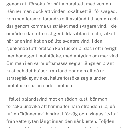
genom att försöka fortsätta parallellt med kusten.
Känner man dock att vinden lokalt sett är försvagad,
kan man försöka förändra sitt avstånd till kusten och
därigenom komma ur stråket med svagare vind. I de
områden där luften stiger bildas ibland moln, vilket
här är en indikation på lite svagare vind. I den
sjunkande luftrörelsen kan luckor bildas i ett i övrigt
mer homogent molntäcke, med antydan om mer vind.
Om man i en varmluftsmassa seglar längs en brant
kust och det blåser från land bör man alltså ur
strategisk synvinkel hellre försöka segla under
molnluckorna än under molnen.
I fallet pålandsvind mot en sådan kust, bör man
försöka undvika att hamna för nära stranden i lä, då
luften ”känner av” hindret i förväg och tvingas ”lyfta”
från vattenytan långt innan den når kusten. Följden