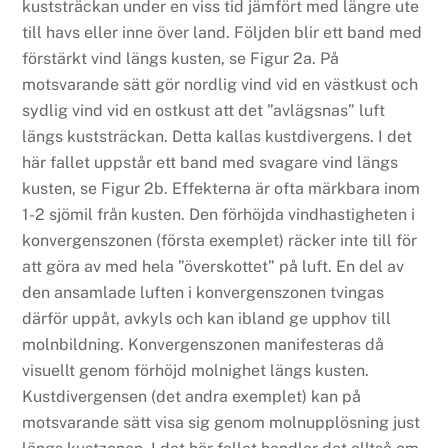
kuststräckan under en viss tid jämfört med längre ute
till havs eller inne över land. Följden blir ett band med
förstärkt vind längs kusten, se Figur 2a. På
motsvarande sätt gör nordlig vind vid en västkust och
sydlig vind vid en ostkust att det ”avlägsnas” luft
längs kuststräckan. Detta kallas kustdivergens. I det
här fallet uppstår ett band med svagare vind längs
kusten, se Figur 2b. Effekterna är ofta märkbara inom
1-2 sjömil från kusten. Den förhöjda vindhastigheten i
konvergenszonen (första exemplet) räcker inte till för
att göra av med hela ”överskottet” på luft. En del av
den ansamlade luften i konvergenszonen tvingas
därför uppåt, avkyls och kan ibland ge upphov till
molnbildning. Konvergenszonen manifesteras då
visuellt genom förhöjd molnighet längs kusten.
Kustdivergensen (det andra exemplet) kan på
motsvarande sätt visa sig genom molnupplösning just