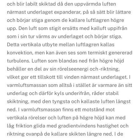
och blir labilt skiktad då den uppvärmda luften
närmast underlaget expanderar, på så sätt blir lättare
och börjar stiga genom de kallare luftlagren högre
upp. Den luft som stigit ersätts med kalluft uppifrån
som i sin tur värms av underlaget och börjar stiga.
Detta vertikala utbyte mellan luftlagren kallas
konvektion, men kan även ses som termiskt genererad
turbulens. Luften som blandas ned från högre höjd
behåller en del av sin rörelseenergi och -riktning,
vilket ger ett tillskott till vinden närmast underlaget. I
varmluftsmassan som alltså i stället är varmare än sitt
underlag och därför kyls underifrån, råder stabil
skiktning, med den tyngsta och kallaste luften längst
ned. I varmluftsmassan finns ett motstånd mot
vertikala rörelser och luften på högre höjd kan med
låg friktion glida med gradientvindens hastighet och
riktning ovanpå de kallare skikten längre ned. I de