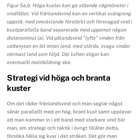
Figur 5a,b. Höga kuster kan ge stående vågmönster i
vindfältet. Vid frånlandsvind kan en vertikal svängning
uppstå, med omväxlande förstärkt och försvagad vind i
kustparallella band separerade med uppemot någon
distansminut (a). Vid pålandsvind ”lyfts” vinden från
vattenytan en bit innan land, med störda, svaga vindar
närmast land som följd. Där luften stiger kan
eventuellt molnbildning ske.
Strategi vid höga och branta
kuster
Om det råder frånlandsvind och man seglar något
sånär parallellt med en hög, brant kust samt upplever
att man kommer in i ett band med starkare vind bör
man, om strategi och taktik i övrigt tillåter detta,
försöka hålla sig kvar i det stråket. Det gör man