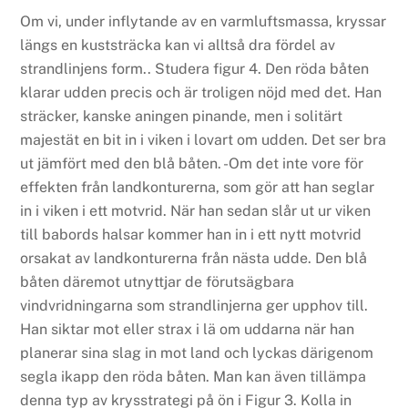
Om vi, under inflytande av en varmluftsmassa, kryssar
längs en kuststräcka kan vi alltså dra fördel av
strandlinjens form.. Studera figur 4. Den röda båten
klarar udden precis och är troligen nöjd med det. Han
sträcker, kanske aningen pinande, men i solitärt
majestät en bit in i viken i lovart om udden. Det ser bra
ut jämfört med den blå båten. -Om det inte vore för
effekten från landkonturerna, som gör att han seglar
in i viken i ett motvrid. När han sedan slår ut ur viken
till babords halsar kommer han in i ett nytt motvrid
orsakat av landkonturerna från nästa udde. Den blå
båten däremot utnyttjar de förutsägbara
vindvridningarna som strandlinjerna ger upphov till.
Han siktar mot eller strax i lä om uddarna när han
planerar sina slag in mot land och lyckas därigenom
segla ikapp den röda båten. Man kan även tillämpa
denna typ av krysstrategi på ön i Figur 3. Kolla in