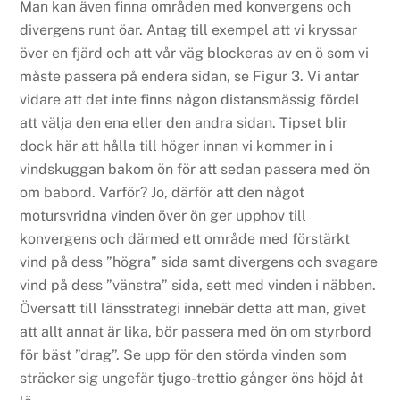
Man kan även finna områden med konvergens och
divergens runt öar. Antag till exempel att vi kryssar
över en fjärd och att vår väg blockeras av en ö som vi
måste passera på endera sidan, se Figur 3. Vi antar
vidare att det inte finns någon distansmässig fördel
att välja den ena eller den andra sidan. Tipset blir
dock här att hålla till höger innan vi kommer in i
vindskuggan bakom ön för att sedan passera med ön
om babord. Varför? Jo, därför att den något
motursvridna vinden över ön ger upphov till
konvergens och därmed ett område med förstärkt
vind på dess ”högra” sida samt divergens och svagare
vind på dess ”vänstra” sida, sett med vinden i näbben.
Översatt till länsstrategi innebär detta att man, givet
att allt annat är lika, bör passera med ön om styrbord
för bäst ”drag”. Se upp för den störda vinden som
sträcker sig ungefär tjugo-trettio gånger öns höjd åt