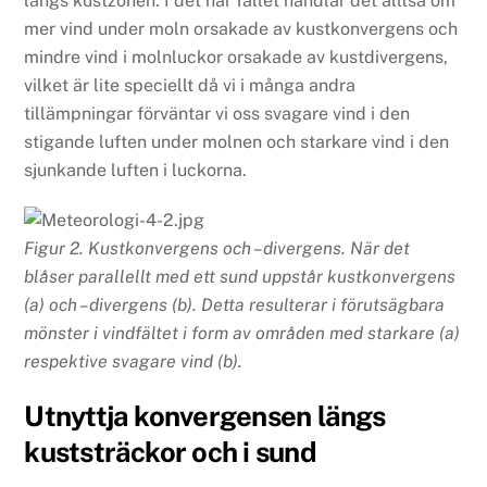
längs kustzonen. I det här fallet handlar det alltså om
mer vind under moln orsakade av kustkonvergens och
mindre vind i molnluckor orsakade av kustdivergens,
vilket är lite speciellt då vi i många andra
tillämpningar förväntar vi oss svagare vind i den
stigande luften under molnen och starkare vind i den
sjunkande luften i luckorna.
Figur 2. Kustkonvergens och –divergens. När det
blåser parallellt med ett sund uppstår kustkonvergens
(a) och –divergens (b). Detta resulterar i förutsägbara
mönster i vindfältet i form av områden med starkare (a)
respektive svagare vind (b).
Utnyttja konvergensen längs
kuststräckor och i sund