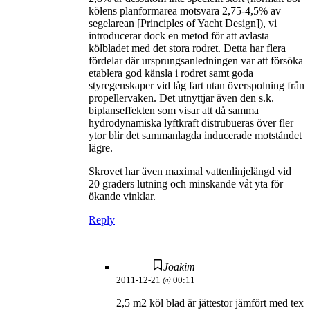
kölens planformarea motsvara 2,75-4,5% av
segelarean [Principles of Yacht Design]), vi
introducerar dock en metod för att avlasta
kölbladet med det stora rodret. Detta har flera
fördelar där ursprungsanledningen var att försöka
etablera god känsla i rodret samt goda
styregenskaper vid låg fart utan överspolning från
propellervaken. Det utnyttjar även den s.k.
biplanseffekten som visar att då samma
hydrodynamiska lyftkraft distrubueras över fler
ytor blir det sammanlagda inducerade motståndet
lägre.
Skrovet har även maximal vattenlinjelängd vid
20 graders lutning och minskande våt yta för
ökande vinklar.
Reply
Joakim
2011-12-21 @ 00:11
2,5 m2 köl blad är jättestor jämfört med tex