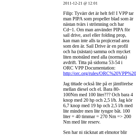
2011-12-21 @ 12:01
Filip: Tyvärr det är helt fel! I VPP tar
man PIPA som propeller blad som är
nästan tvärs i strömning och har
Cd~1. Om man använder PIPA för
sail drive, axel eller folding prop,
kan man inte alls ta projicerad area
som den är. Sail Drive är en profil
och ha (nästan) samma och mycket
liten motstånd med alla (normala)
avdrift. Titta på sidorna 53-54 i
ORC VPP Documentation:
http://orc.org/rules/ORC%20VPP%2
Jag tittade också lite på er jämförelse
mellan diesel och el. Bara 80-
100Nm med 100 liter??? Och bara 4
knop med 20 hp och 2,5 l/h. Jag kör
6,7 knop med 19 hp och 2,5 l/h med
lite mindre men lite tyngre båt. 100
liter = 40 timmar = 270 Nm => 200
Nm med lite reserv.
Sen har ni räcknat att elmotor blir