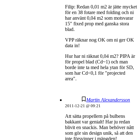
Filip: Redan 0,01 m2 är jätte mycket
för en 38 fotare med folding och ni
har använt 0,04 m2 som motsvarar
15″ fixed prop med ganska stora
blad.
VPP räknar nog OK om ni ger OK
data in!
Hur har ni räknat 0,04 m2? PIPA är
för propel blad (Cd~1) och man
borde inte ta med hela ytan för SD,
som har Cd<0,1 för "projected
area".
Martin Alexandersson
2011-12-21 @ 09:21
Att sätta propellern på bulbens
bakkant var genialt! Har ju redan
blivit en snackis. Man behöver nått
som gör sin design unik, så att den
inte försvinner i mängden!