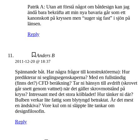
Patrik A: Utan att förstå något om båtdesign kan jag
ändå bara bekräfta att min nya bavaria går som ett
kanonskott på kryssen men “suger sig fast” i sjön på
länsen.
Reply
Anders B
2011-12-20 @ 18:37
Spännande båt. Har några frågor till konstruktörerna): Hur
predikterar ni seglingsegenskaperna? Med en fullständig
(finns det?) CFD beräkning? Tar ni hänsyn till avdrift (skrovet
går snett genom vattnet) när det gäller skrovmotstånd på
kryss? Intressant med det stora kölbladet! Hur tänker ni där?
Bulben verkar lite fattig som blytyngd betraktat. Är det mest
en ändskiva? Vore kul om ni släppte lite tankar om
designfilosofin.
Reply