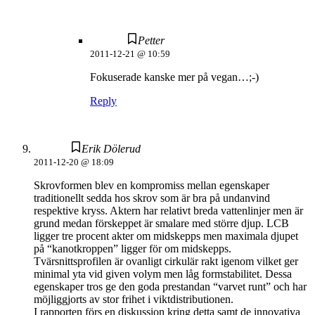
Petter
2011-12-21 @ 10:59
Fokuserade kanske mer på vegan…;-)
Reply
Erik Dölerud
2011-12-20 @ 18:09
Skrovformen blev en kompromiss mellan egenskaper
traditionellt sedda hos skrov som är bra på undanvind
respektive kryss. Aktern har relativt breda vattenlinjer men är
grund medan förskeppet är smalare med större djup. LCB
ligger tre procent akter om midskepps men maximala djupet
på “kanotkroppen” ligger för om midskepps.
Tvärsnittsprofilen är ovanligt cirkulär rakt igenom vilket ger
minimal yta vid given volym men låg formstabilitet. Dessa
egenskaper tros ge den goda prestandan “varvet runt” och har
möjliggjorts av stor frihet i viktdistributionen.
I rapporten förs en diskussion kring detta samt de innovativa