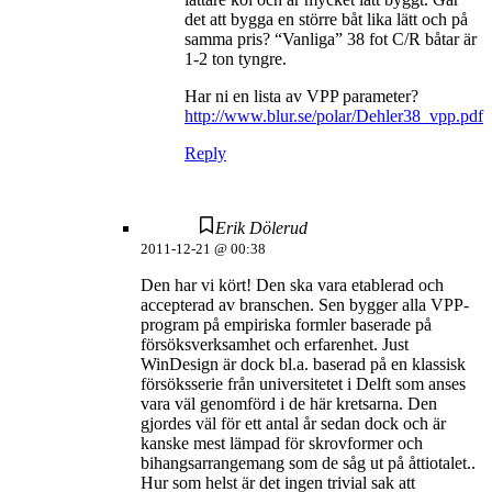
det att bygga en större båt lika lätt och på
samma pris? “Vanliga” 38 fot C/R båtar är
1-2 ton tyngre.
Har ni en lista av VPP parameter?
http://www.blur.se/polar/Dehler38_vpp.pdf
Reply
Erik Dölerud
2011-12-21 @ 00:38
Den har vi kört! Den ska vara etablerad och
accepterad av branschen. Sen bygger alla VPP-
program på empiriska formler baserade på
försöksverksamhet och erfarenhet. Just
WinDesign är dock bl.a. baserad på en klassisk
försöksserie från universitetet i Delft som anses
vara väl genomförd i de här kretsarna. Den
gjordes väl för ett antal år sedan dock och är
kanske mest lämpad för skrovformer och
bihangsarrangemang som de såg ut på åttiotalet..
Hur som helst är det ingen trivial sak att