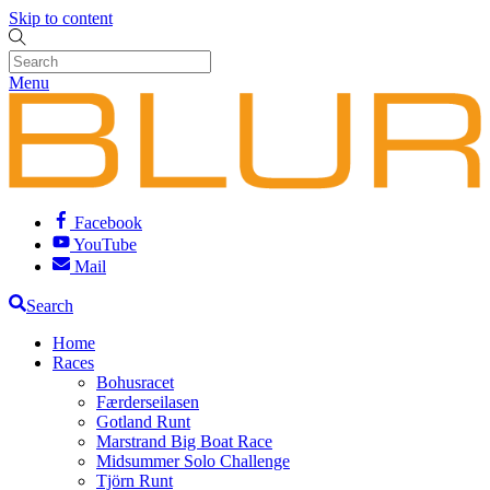
Skip to content
Menu
Facebook
YouTube
Mail
Search
Home
Races
Bohusracet
Færderseilasen
Gotland Runt
Marstrand Big Boat Race
Midsummer Solo Challenge
Tjörn Runt