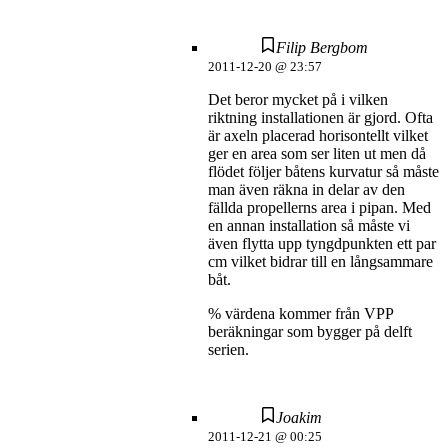
Filip Bergbom
2011-12-20 @ 23:57
Det beror mycket på i vilken
riktning installationen är gjord. Ofta
är axeln placerad horisontellt vilket
ger en area som ser liten ut men då
flödet följer båtens kurvatur så måste
man även räkna in delar av den
fällda propellerns area i pipan. Med
en annan installation så måste vi
även flytta upp tyngdpunkten ett par
cm vilket bidrar till en långsammare
båt.
% värdena kommer från VPP
beräkningar som bygger på delft
serien.
Joakim
2011-12-21 @ 00:25