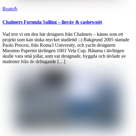
Boats⛵️
Chalmers Formula Sailing – linväv & cashewnöt
Vad tror vi om den här designen från Chalmers – känns som ett
projekt som kan sluka mycket studietid :-) Bakgrund 2005 startade
Paolo Procesi, från Roma3 University, och yacht designern
Massimo Paperini tävlingen 1001 Vela Cup. Båtarna i tävlingen
skulle vara små jollar, som var designade, byggda och tävlade av
studenter från de deltagande […]