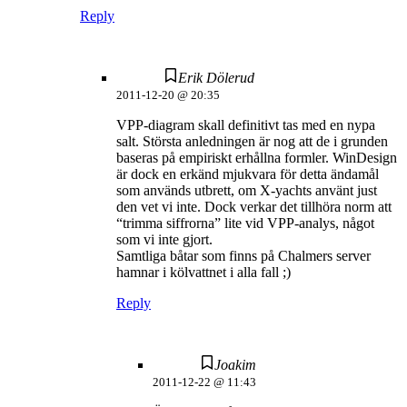
Reply
Erik Dölerud
2011-12-20 @ 20:35
VPP-diagram skall definitivt tas med en nypa
salt. Största anledningen är nog att de i grunden
baseras på empiriskt erhållna formler. WinDesign
är dock en erkänd mjukvara för detta ändamål
som används utbrett, om X-yachts använt just
den vet vi inte. Dock verkar det tillhöra norm att
“trimma siffrorna” lite vid VPP-analys, något
som vi inte gjort.
Samtliga båtar som finns på Chalmers server
hamnar i kölvattnet i alla fall ;)
Reply
Joakim
2011-12-22 @ 11:43