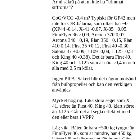
Är ni säkrä på att ni inte ha “trimmat
siffrorna”?
CoG/VCG -0,4 m? Typiskt för GP42 men
inte för C/R-båtarna, som oftast har ~0
(XP44 -0,14, X-41 -0.07, X-35 +0,05,
FinnFlyer 36 -0,09, Arcona 370 0,07,
Arcona 340 +0,19, Elan 350 +0,15, Elan
410 0,14, First 35 +0,12, First 40 -0,30,
Salona 37 +0.09, J-109 -0,04, J-125 -0,51
och King 40 -0,38). Det är bara First 40,
King 40 och J-125 som är nära -0,4 m och
alla med 2,5 m kölar.
Ingen PIPA. Säkert blir det någon motsånd
från bulbpropeller och kan den verkligen
användas.
Mycket hög rig. Lika stora segel som X-
41, större än First 40, King 40, klart större
än J-125. Går det att segla effektivt med
den eller bara i VPP?
Låg vikt. Båten är bara ~500 kg tyngre än
FinnFlyer 36, som är mindre, har 450 kg
lättare köl och är mycket lätt byggt. Går