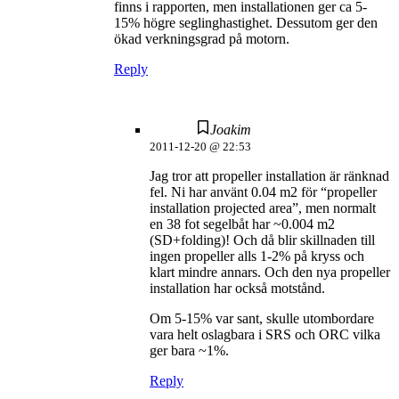
finns i rapporten, men installationen ger ca 5-
15% högre seglinghastighet. Dessutom ger den
ökad verkningsgrad på motorn.
Reply
Joakim
2011-12-20 @ 22:53
Jag tror att propeller installation är ränknad
fel. Ni har använt 0.04 m2 för “propeller
installation projected area”, men normalt
en 38 fot segelbåt har ~0.004 m2
(SD+folding)! Och då blir skillnaden till
ingen propeller alls 1-2% på kryss och
klart mindre annars. Och den nya propeller
installation har också motstånd.
Om 5-15% var sant, skulle utombordare
vara helt oslagbara i SRS och ORC vilka
ger bara ~1%.
Reply