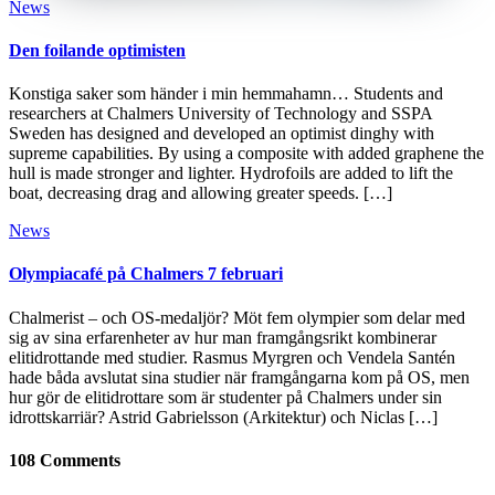
News
Den foilande optimisten
Konstiga saker som händer i min hemmahamn… Students and
researchers at Chalmers University of Technology and SSPA
Sweden has designed and developed an optimist dinghy with
supreme capabilities. By using a composite with added graphene the
hull is made stronger and lighter. Hydrofoils are added to lift the
boat, decreasing drag and allowing greater speeds. […]
News
Olympiacafé på Chalmers 7 februari
Chalmerist – och OS-medaljör? Möt fem olympier som delar med
sig av sina erfarenheter av hur man framgångsrikt kombinerar
elitidrottande med studier. Rasmus Myrgren och Vendela Santén
hade båda avslutat sina studier när framgångarna kom på OS, men
hur gör de elitidrottare som är studenter på Chalmers under sin
idrottskarriär? Astrid Gabrielsson (Arkitektur) och Niclas […]
108 Comments