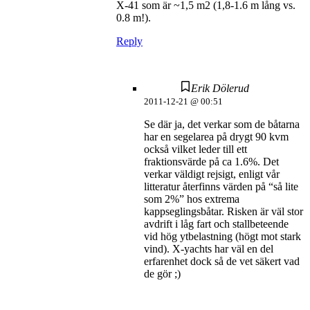
X-41 som är ~1,5 m2 (1,8-1.6 m lång vs.
0.8 m!).
Reply
Erik Dölerud
2011-12-21 @ 00:51
Se där ja, det verkar som de båtarna
har en segelarea på drygt 90 kvm
också vilket leder till ett
fraktionsvärde på ca 1.6%. Det
verkar väldigt rejsigt, enligt vår
litteratur återfinns värden på “så lite
som 2%” hos extrema
kappseglingsbåtar. Risken är väl stor
avdrift i låg fart och stallbeteende
vid hög ytbelastning (högt mot stark
vind). X-yachts har väl en del
erfarenhet dock så de vet säkert vad
de gör ;)