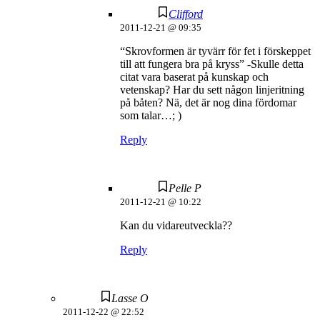
Clifford
2011-12-21 @ 09:35
“Skrovformen är tyvärr för fet i förskeppet
till att fungera bra på kryss” -Skulle detta
citat vara baserat på kunskap och
vetenskap? Har du sett någon linjeritning
på båten? Nä, det är nog dina fördomar
som talar…; )
Reply
Pelle P
2011-12-21 @ 10:22
Kan du vidareutveckla??
Reply
Lasse O
2011-12-22 @ 22:52