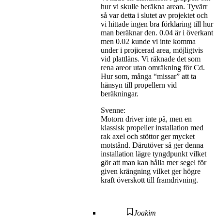
hur vi skulle beräkna arean. Tyvärr
så var detta i slutet av projektet och
vi hittade ingen bra förklaring till hur
man beräknar den. 0.04 är i överkant
men 0.02 kunde vi inte komma
under i projicerad area, möjligtvis
vid plattläns. Vi räknade det som
rena areor utan omräkning för Cd.
Hur som, många “missar” att ta
hänsyn till propellern vid
beräkningar.
Svenne:
Motorn driver inte på, men en
klassisk propeller installation med
rak axel och stöttor ger mycket
motstånd. Därutöver så ger denna
installation lägre tyngdpunkt vilket
gör att man kan hålla mer segel för
given krängning vilket ger högre
kraft överskott till framdrivning.
Joakim