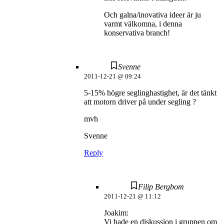
Och galna/inovativa ideer är ju
varmt välkomna, i denna
konservativa branch!
Svenne
2011-12-21 @ 09:24
5-15% högre seglinghastighet, är det tänkt
att motorn driver på under segling ?
mvh
Svenne
Reply
Filip Bergbom
2011-12-21 @ 11:12
Joakim:
Vi hade en diskussion i gruppen om