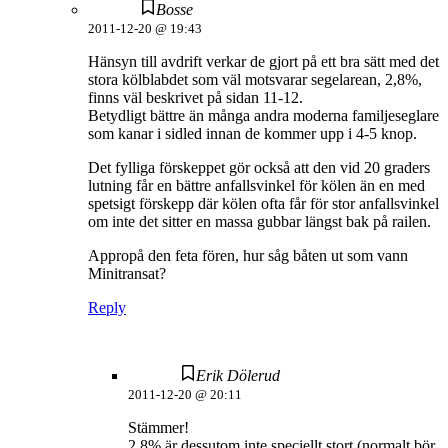
Bosse
2011-12-20 @ 19:43
Hänsyn till avdrift verkar de gjort på ett bra sätt med det
stora kölblabdet som väl motsvarar segelarean, 2,8%,
finns väl beskrivet på sidan 11-12.
Betydligt bättre än många andra moderna familjeseglare
som kanar i sidled innan de kommer upp i 4-5 knop.
Det fylliga förskeppet gör också att den vid 20 graders
lutning får en bättre anfallsvinkel för kölen än en med
spetsigt förskepp där kölen ofta får för stor anfallsvinkel
om inte det sitter en massa gubbar längst bak på railen.
Appropå den feta fören, hur såg båten ut som vann
Minitransat?
Reply
Erik Dölerud
2011-12-20 @ 20:11
Stämmer!
2,8% är dessutom inte speciellt stort (normalt bör