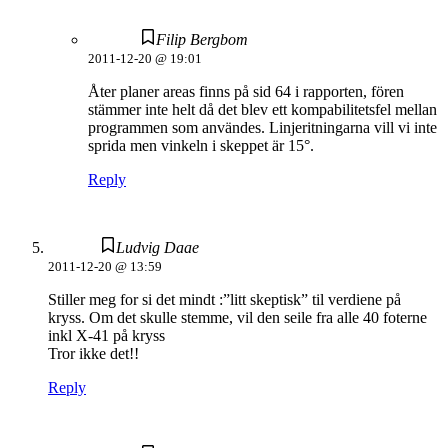
Filip Bergbom
2011-12-20 @ 19:01
Åter planer areas finns på sid 64 i rapporten, fören
stämmer inte helt då det blev ett kompabilitetsfel mellan
programmen som användes. Linjeritningarna vill vi inte
sprida men vinkeln i skeppet är 15°.
Reply
Ludvig Daae
2011-12-20 @ 13:59
Stiller meg for si det mindt :”litt skeptisk” til verdiene på
kryss. Om det skulle stemme, vil den seile fra alle 40 foterne
inkl X-41 på kryss
Tror ikke det!!
Reply