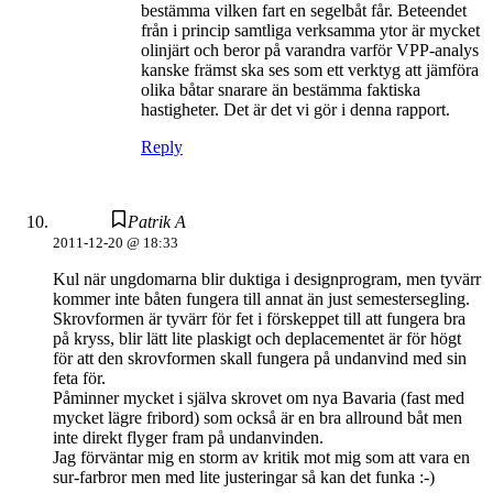
bestämma vilken fart en segelbåt får. Beteendet
från i princip samtliga verksamma ytor är mycket
olinjärt och beror på varandra varför VPP-analys
kanske främst ska ses som ett verktyg att jämföra
olika båtar snarare än bestämma faktiska
hastigheter. Det är det vi gör i denna rapport.
Reply
Patrik A
2011-12-20 @ 18:33
Kul när ungdomarna blir duktiga i designprogram, men tyvärr
kommer inte båten fungera till annat än just semestersegling.
Skrovformen är tyvärr för fet i förskeppet till att fungera bra
på kryss, blir lätt lite plaskigt och deplacementet är för högt
för att den skrovformen skall fungera på undanvind med sin
feta för.
Påminner mycket i själva skrovet om nya Bavaria (fast med
mycket lägre fribord) som också är en bra allround båt men
inte direkt flyger fram på undanvinden.
Jag förväntar mig en storm av kritik mot mig som att vara en
sur-farbror men med lite justeringar så kan det funka :-)