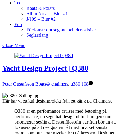
Tech
Boats & Polars
Albin Nova – Blur #1
J/109 – Blur #2
Fun
Fördomar om seglare och deras båtar
Seglarslang
Close Menu
Yacht Design Project | Q380
Peter Gustafsson
Boats⛵️
chalmers
,
q380
108
Här har vi ett kul designprojekt från ett gäng på Chalmers.
Q380 är en performance cruiser med betoning på
performance, en segelbåt designad för familjen som
priorieterar segling. Designfilosofin var från början att
fokusera på att designa en båt med mycket känsla i
rodret som presterar mycket bra på kryssen. Designen