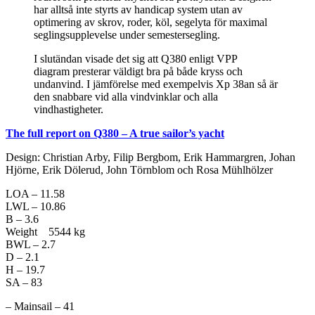
har alltså inte styrts av handicap system utan av
optimering av skrov, roder, köl, segelyta för maximal
seglingsupplevelse under semestersegling.
I slutändan visade det sig att Q380 enligt VPP
diagram presterar väldigt bra på både kryss och
undanvind. I jämförelse med exempelvis Xp 38an så är
den snabbare vid alla vindvinklar och alla
vindhastigheter.
The full report on Q380 – A true sailor’s yacht
Design: Christian Arby, Filip Bergbom, Erik Hammargren, Johan
Hjörne, Erik Dölerud, John Törnblom och Rosa Mühlhölzer
LOA – 11.58
LWL – 10.86
B – 3.6
Weight 5544 kg
BWL – 2.7
D – 2.1
H – 19.7
SA – 83
– Mainsail – 41