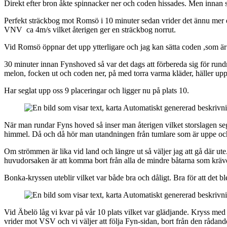
Direkt efter bron åkte spinnacker ner och coden hissades. Men innan s
Perfekt sträckbog mot Romsö i 10 minuter sedan vrider det ännu mer em
VNV ca 4m/s vilket återigen ger en sträckbog norrut.
Vid Romsö öppnar det upp ytterligare och jag kan sätta coden ,som 
30 minuter innan Fynshoved så var det dags att förbereda sig för rund
melon, focken ut och coden ner, på med torra varma kläder, häller u
Har seglat upp oss 9 placeringar och ligger nu på plats 10.
När man rundar Fyns hoved så inser man återigen vilket storslagen segl
himmel. Då och då hör man utandningen från tumlare som är uppe och t
Om strömmen är lika vid land och längre ut så väljer jag att gå där ute. D
huvudorsaken är att komma bort från alla de mindre båtarna som kräver
Bonka-kryssen uteblir vilket var både bra och dåligt. Bra för att det ble
Vid Äbelö låg vi kvar på vår 10 plats vilket var glädjande. Kryss med 
vrider mot VSV och vi väljer att följa Fyn-sidan, bort från den rådan