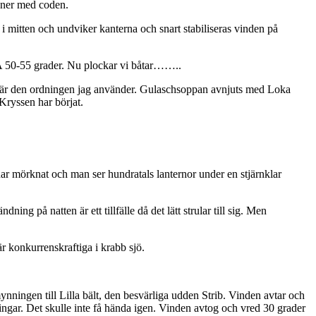
h ner med coden.
i mitten och undviker kanterna och snart stabiliseras vinden på
WA 50-55 grader. Nu plockar vi båtar……..
der är den ordningen jag använder. Gulaschsoppan avnjuts med Loka
Kryssen har börjat.
har mörknat och man ser hundratals lanternor under en stjärnklar
ing på natten är ett tillfälle då det lätt strular till sig. Men
 är konkurrenskraftiga i krabb sjö.
ynningen till Lilla bält, den besvärliga udden Strib. Vinden avtar och
ingar. Det skulle inte få hända igen. Vinden avtog och vred 30 grader