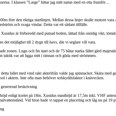
asserna. I klassen ”Large” hittar jag mitt namn med en etta framför…
a.300m före den riktiga startlinjen. Mellan dessa linjer skulle motorn v
edström och svaga vindar. Detta var ett sådant tillfälle.
. Xusidus är förberedd med putsad botten, lättad från onödig vikt, töm
det möjlighet till 2 dygn till havs, där vi seglare vill vara.
rade zonen. Lugn och fin start och de 75 båtar starka fältet gled majest
 taktik var att ligga mitt i rännan och glida med strömmen.
detta fallet med vind rakt akterifrån valde jag spinnacker. Skära med g
ol i aktern. Inte ofta man behöver solskyddsfaktor i knävecken.
höjd enligt kortet på 18m. Xusidus masthöjd är 17,5m inkl. VHF antenn
alvattenstånd. Vid bron hade vi tappat en placering och låg nu på 19 pl