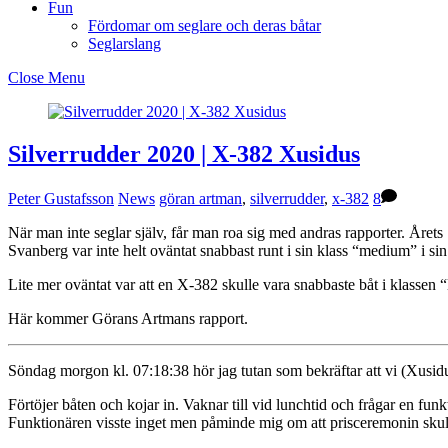
Fun
Fördomar om seglare och deras båtar
Seglarslang
Close Menu
Silverrudder 2020 | X-382 Xusidus
Peter Gustafsson
News
göran artman
,
silverrudder
,
x-382
8
När man inte seglar själv, får man roa sig med andras rapporter. Årets 
Svanberg var inte helt oväntat snabbast runt i sin klass “medium” i sin
Lite mer oväntat var att en X-382 skulle vara snabbaste båt i klassen “l
Här kommer Görans Artmans rapport.
Söndag morgon kl. 07:18:38 hör jag tutan som bekräftar att vi (Xusidu
Förtöjer båten och kojar in. Vaknar till vid lunchtid och frågar en fun
Funktionären visste inget men påminde mig om att prisceremonin skul