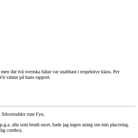
 men där två svenska båtar var snabbast i respektive klass. Per
Vii väntar på hans rapport.
t Silverrudder runt Fyn.
 p.g.a. alla som brutit racet, hade jag ingen aning om min placering.
ålig combo).