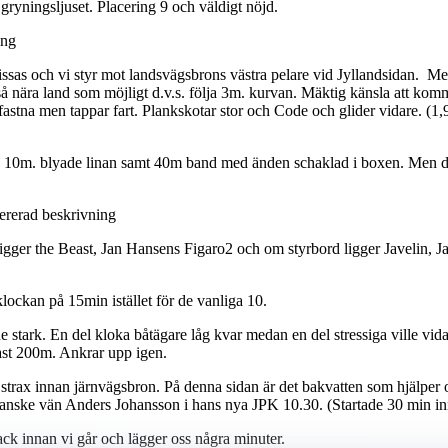
gryningsljuset. Placering 9 och väldigt nöjd.
issas och vi styr mot landsvägsbrons västra pelare vid Jyllandsidan. Med 
å nära land som möjligt d.v.s. följa 3m. kurvan. Mäktig känsla att komma
t fastna men tappar fart. Plankskotar stor och Code och glider vidare. 
et, 10m. blyade linan samt 40m band med änden schaklad i boxen. Men de
ligger the Beast, Jan Hansens Figaro2 och om styrbord ligger Javelin,
ockan på 15min istället för de vanliga 10.
e stark. En del kloka båtägare låg kvar medan en del stressiga ville vid
ast 200m. Ankrar upp igen.
strax innan järnvägsbron. På denna sidan är det bakvatten som hjälper oss
danske vän Anders Johansson i hans nya JPK 10.30. (Startade 30 min in
k innan vi går och lägger oss några minuter.