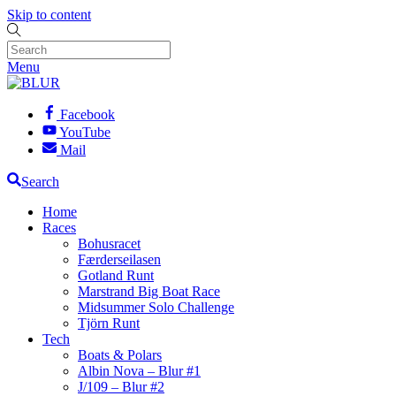
Skip to content
Menu
Facebook
YouTube
Mail
Search
Home
Races
Bohusracet
Færderseilasen
Gotland Runt
Marstrand Big Boat Race
Midsummer Solo Challenge
Tjörn Runt
Tech
Boats & Polars
Albin Nova – Blur #1
J/109 – Blur #2