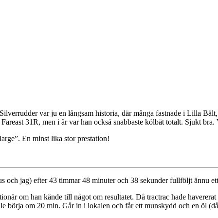
Silverrudder var ju en långsam historia, där många fastnade i Lilla Bält,
 Fareast 31R, men i år var han också snabbaste kölbåt totalt. Sjukt bra. 
arge”. En minst lika stor prestation!
s och jag) efter 43 timmar 48 minuter och 38 sekunder fullföljt ännu et
ktionär om han kände till något om resultatet. Då tractrac hade havererat
le börja om 20 min. Går in i lokalen och får ett munskydd och en öl (d