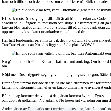
fram och tillbaka och det kändes som en befrielse när Strib rundades i 
Klassisk motströmssegling i Lilla bält är att hålla innerkurva. Coden h
absolut stilla. Fångade av motström och stiltje. Bestämmer mig att gå s
kurvan blev snabbt en 2m. kurva. Studsar till på en sandbank utan at
upp med lättviktsankaret ur ankarboxen och i med det.
Har haft funderingar på att flytta bak det 7,5 kg tunga Fortressankar
TracTrac visar nu att Xusidus ligger på 3:dje plats. WOW !.
Nu gäller mat och sömn. Kollar in båtarna runt omkring. Om babord 
bra…
Nöjd med första dygnets segling så unnar jag mig sovmorgon. Sätter kl
Efter några timmar började det fläkta lite men strömmen var fortfarand
kanten mot strömmen men efter en knapp timme har vi avancerat end
Efter ett tag kommer det vind så det går att komma över till Fyn-sidan 
och upp i strandkanten. Ny ankring. Nu ligger jag vid sidan om min 
Anders är en av Danmarks mest meriterade ensamseglare. Lite småsnac