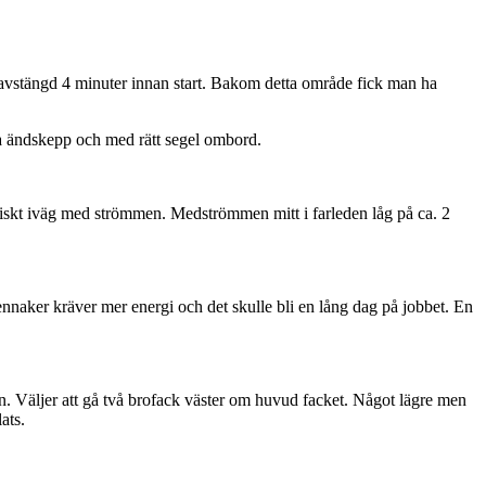
ara avstängd 4 minuter innan start. Bakom detta område fick man ha
da ändskepp och med rätt segel ombord.
ätiskt iväg med strömmen. Medströmmen mitt i farleden låg på ca. 2
ennaker kräver mer energi och det skulle bli en lång dag på jobbet. En
. Väljer att gå två brofack väster om huvud facket. Något lägre men
ats.