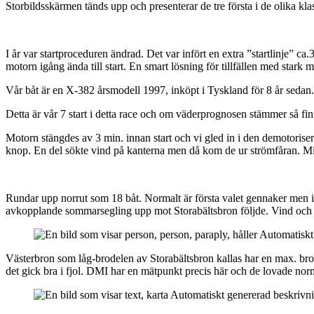
Storbildsskärmen tänds upp och presenterar de tre första i de olika kl
I år var startproceduren ändrad. Det var infört en extra ”startlinje” c
motorn igång ända till start. En smart lösning för tillfällen med stark m
Vår båt är en X-382 årsmodell 1997, inköpt i Tyskland för 8 år sedan
Detta är vår 7 start i detta race och om väderprognosen stämmer så finns 
Motorn stängdes av 3 min. innan start och vi gled in i den demotorise
knop. En del sökte vind på kanterna men då kom de ur strömfåran. Min
Rundar upp norrut som 18 båt. Normalt är första valet gennaker men i 
avkopplande sommarsegling upp mot Storabältsbron följde. Vind och s
Västerbron som låg-brodelen av Storabältsbron kallas har en max. bro
det gick bra i fjol. DMI har en mätpunkt precis här och de lovade norm