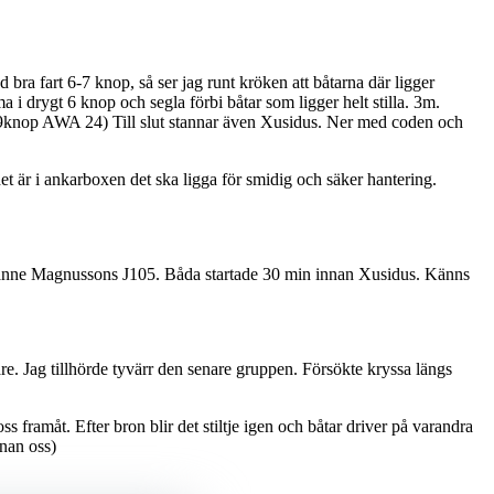
bra fart 6-7 knop, så ser jag runt kröken att båtarna där ligger
 i drygt 6 knop och segla förbi båtar som ligger helt stilla. 3m.
(1,9knop AWA 24) Till slut stannar även Xusidus. Ner med coden och
t är i ankarboxen det ska ligga för smidig och säker hantering.
 Janne Magnussons J105. Båda startade 30 min innan Xusidus. Känns
are. Jag tillhörde tyvärr den senare gruppen. Försökte kryssa längs
 framåt. Efter bron blir det stiltje igen och båtar driver på varandra
nan oss)