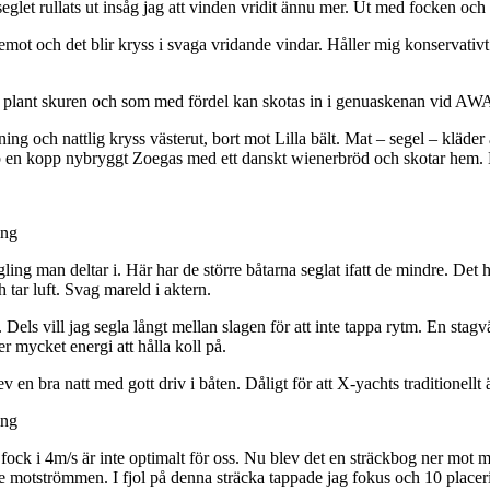
eglet rullats ut insåg jag att vinden vridit ännu mer. Ut med focken oc
ot och det blir kryss i svaga vridande vindar. Håller mig konservativt 
är plant skuren och som med fördel kan skotas in i genuaskenan vid A
ning och nattlig kryss västerut, bort mot Lilla bält. Mat – segel – klä
pp en kopp nybryggt Zoegas med ett danskt wienerbröd och skotar hem. 
ing man deltar i. Här har de större båtarna seglat ifatt de mindre. Det 
ar luft. Svag mareld i aktern.
els vill jag segla långt mellan slagen för att inte tappa rytm. En stagvändn
 mycket energi att hålla koll på.
v en bra natt med gott driv i båten. Dåligt för att X-yachts traditionellt
fock i 4m/s är inte optimalt för oss. Nu blev det en sträckbog ner mot m
de motströmmen. I fjol på denna sträcka tappade jag fokus och 10 placer