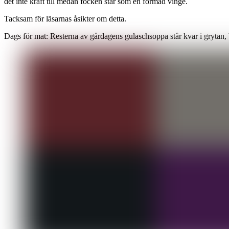
det inte kraft till medan focken står som en formad vinge.
Tacksam för läsarnas åsikter om detta.
Dags för mat: Resterna av gårdagens gulaschsoppa står kvar i grytan, 