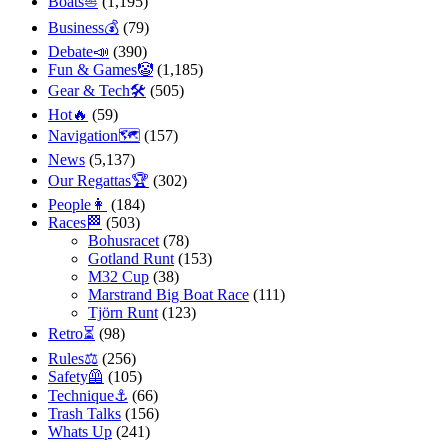
Boats⛵️
(1,195)
Business💰
(79)
Debate📣
(390)
Fun & Games🤡
(1,185)
Gear & Tech🛠
(505)
Hot🔥
(59)
Navigation🗺
(157)
News
(5,137)
Our Regattas🏆
(302)
People👩
(184)
Races🏁
(503)
Bohusracet
(78)
Gotland Runt
(153)
M32 Cup
(38)
Marstrand Big Boat Race
(111)
Tjörn Runt
(123)
Retro⏳
(98)
Rules⚖️
(256)
Safety🦺
(105)
Technique⚓️
(66)
Trash Talks
(156)
Whats Up
(241)