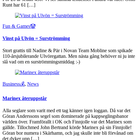
Runt har 61 […]
Fun & Games🤡
Vinst på Ulvön = Surströmming
Stort grattis till Nadine & Pär i Novan Team Mobline som spikade
110-årsjubilerande Ulvöregattan. Men nästa gång behöver ni ju inte
slå vad om en surströmmingsmiddag :-)
Business💰
,
News
Marinex återuppstår
Alla seglare som varit med ett tag känner igen loggan. Då var det
Göran Anderssons segel som dominerade på kappseglingsbanor
världen över. Framförallt i OK och Finnjolle var det Marinex som
gällde. Tillochmed John Bertrand körde Marinex på sin Finnjolle!
Göran bor numera i Skärhamn, och jag skulle inte bli förvånad om
det dyker upp […]