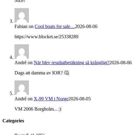
Nice!
Fabian
on
Cool boats for sale…
2026-08-06
https://www.blocket.se/25338289
André
on
När blev resultatberäkning så krångligt?
2026-08-06
Dags att damma av IOR? 🤔
André
on
X-99 VM i Norge
2026-08-05
VM 2006 Borgholm... ;)
Categories