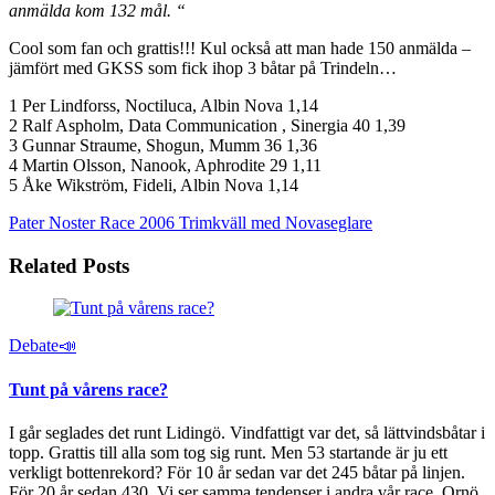
anmälda kom 132 mål. “
Cool som fan och grattis!!! Kul också att man hade 150 anmälda –
jämfört med GKSS som fick ihop 3 båtar på Trindeln…
1 Per Lindforss, Noctiluca, Albin Nova 1,14
2 Ralf Aspholm, Data Communication , Sinergia 40 1,39
3 Gunnar Straume, Shogun, Mumm 36 1,36
4 Martin Olsson, Nanook, Aphrodite 29 1,11
5 Åke Wikström, Fideli, Albin Nova 1,14
Pater Noster Race 2006
Trimkväll med Novaseglare
Related Posts
Debate📣
Tunt på vårens race?
I går seglades det runt Lidingö. Vindfattigt var det, så lättvindsbåtar i
topp. Grattis till alla som tog sig runt. Men 53 startande är ju ett
verkligt bottenrekord? För 10 år sedan var det 245 båtar på linjen.
För 20 år sedan 430. Vi ser samma tendenser i andra vår race. Ornö