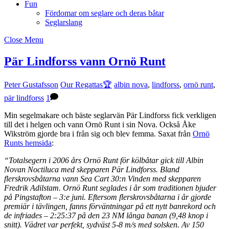
Fun
Fördomar om seglare och deras båtar
Seglarslang
Close Menu
Pär Lindforss vann Ornö Runt
Peter Gustafsson
Our Regattas🏆
albin nova
,
lindforss
,
ornö runt
,
pär lindforss
1
Min segelmakare och bäste seglarvän Pär Lindforss fick verkligen
till det i helgen och vann Ornö Runt i sin Nova. Också Åke
Wikström gjorde bra i från sig och blev femma. Saxat från
Ornö
Runts hemsida
:
“Totalsegern i 2006 års Ornö Runt för kölbåtar gick till Albin
Novan Noctiluca med skepparen Pär Lindforss. Bland
flerskrovsbåtarna vann Sea Cart 30:n Vinden med skepparen
Fredrik Adilstam. Ornö Runt seglades i år som traditionen bjuder
på Pingstafton – 3:e juni. Eftersom flerskrovsbåtarna i år gjorde
premiär i tävlingen, fanns förväntningar på ett nytt banrekord och
de infriades – 2:25:37 på den 23 NM långa banan (9,48 knop i
snitt). Vädret var perfekt, sydväst 5-8 m/s med solsken. Av 150