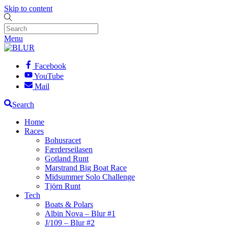
Skip to content
Menu
Facebook
YouTube
Mail
Search
Home
Races
Bohusracet
Færderseilasen
Gotland Runt
Marstrand Big Boat Race
Midsummer Solo Challenge
Tjörn Runt
Tech
Boats & Polars
Albin Nova – Blur #1
J/109 – Blur #2