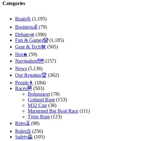
Categories
Boats⛵️
(1,195)
Business💰
(79)
Debate📣
(390)
Fun & Games🤡
(1,185)
Gear & Tech🛠
(505)
Hot🔥
(59)
Navigation🗺
(157)
News
(5,136)
Our Regattas🏆
(302)
People👩
(184)
Races🏁
(503)
Bohusracet
(78)
Gotland Runt
(153)
M32 Cup
(38)
Marstrand Big Boat Race
(111)
Tjörn Runt
(123)
Retro⏳
(98)
Rules⚖️
(256)
Safety🦺
(105)