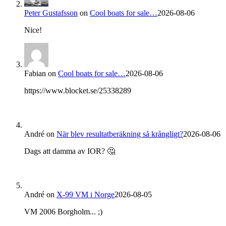
Peter Gustafsson
on
Cool boats for sale…
2026-08-06
Nice!
Fabian
on
Cool boats for sale…
2026-08-06
https://www.blocket.se/25338289
André
on
När blev resultatberäkning så krångligt?
2026-08-06
Dags att damma av IOR? 🤔
André
on
X-99 VM i Norge
2026-08-05
VM 2006 Borgholm... ;)