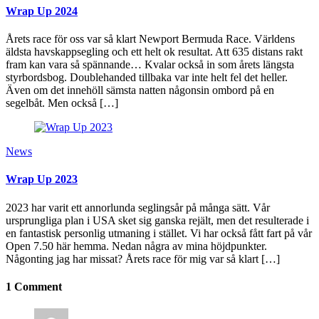
Wrap Up 2024
Årets race för oss var så klart Newport Bermuda Race. Världens
äldsta havskappsegling och ett helt ok resultat. Att 635 distans rakt
fram kan vara så spännande… Kvalar också in som årets längsta
styrbordsbog. Doublehanded tillbaka var inte helt fel det heller.
Även om det innehöll sämsta natten någonsin ombord på en
segelbåt. Men också […]
News
Wrap Up 2023
2023 har varit ett annorlunda seglingsår på många sätt. Vår
ursprungliga plan i USA sket sig ganska rejält, men det resulterade i
en fantastisk personlig utmaning i stället. Vi har också fått fart på vår
Open 7.50 här hemma. Nedan några av mina höjdpunkter.
Någonting jag har missat? Årets race för mig var så klart […]
1 Comment