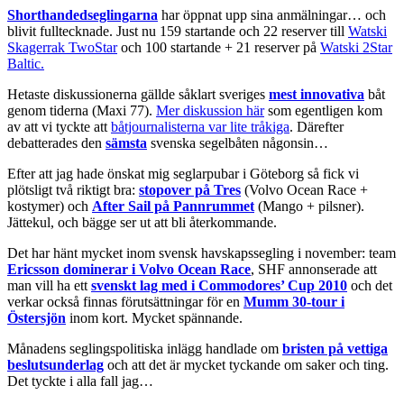
Shorthandedseglingarna
har öppnat upp sina anmälningar… och
blivit fulltecknade. Just nu 159 startande och 22 reserver till
Watski
Skagerrak TwoStar
och 100 startande + 21 reserver på
Watski 2Star
Baltic.
Hetaste diskussionerna gällde såklart sveriges
mest innovativa
båt
genom tiderna (Maxi 77).
Mer diskussion här
som egentligen kom
av att vi tyckte att
båtjournalisterna var lite tråkiga
. Därefter
debatterades den
sämsta
svenska segelbåten någonsin…
Efter att jag hade önskat mig seglarpubar i Göteborg så fick vi
plötsligt två riktigt bra:
stopover på Tres
(Volvo Ocean Race +
kostymer) och
After Sail på Pannrummet
(Mango + pilsner).
Jättekul, och bägge ser ut att bli återkommande.
Det har hänt mycket inom svensk havskapssegling i november: team
Ericsson dominerar i Volvo Ocean Race
, SHF annonserade att
man vill ha ett
svenskt lag med i Commodores’ Cup 2010
och det
verkar också finnas förutsättningar för en
Mumm 30-tour i
Östersjön
inom kort. Mycket spännande.
Månadens seglingspolitiska inlägg handlade om
bristen på vettiga
beslutsunderlag
och att det är mycket tyckande om saker och ting.
Det tyckte i alla fall jag…