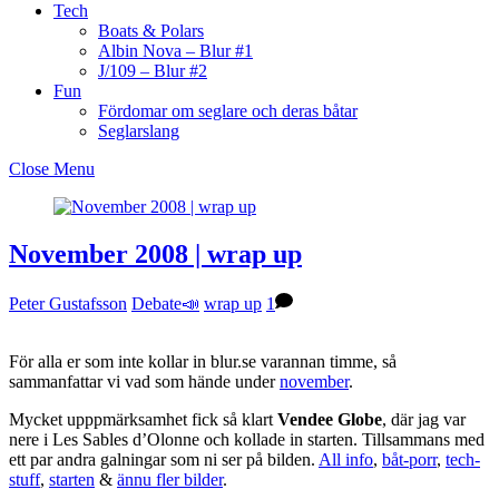
Tech
Boats & Polars
Albin Nova – Blur #1
J/109 – Blur #2
Fun
Fördomar om seglare och deras båtar
Seglarslang
Close Menu
November 2008 | wrap up
Peter Gustafsson
Debate📣
wrap up
1
För alla er som inte kollar in blur.se varannan timme, så
sammanfattar vi vad som hände under
november
.
Mycket upppmärksamhet fick så klart
Vendee Globe
, där jag var
nere i Les Sables d’Olonne och kollade in starten. Tillsammans med
ett par andra galningar som ni ser på bilden.
All info
,
båt-porr
,
tech-
stuff
,
starten
&
ännu fler bilder
.