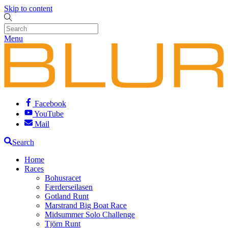
Skip to content
Menu
Facebook
YouTube
Mail
Search
Home
Races
Bohusracet
Færderseilasen
Gotland Runt
Marstrand Big Boat Race
Midsummer Solo Challenge
Tjörn Runt